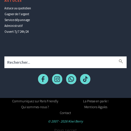
ASTUCES
Astuce au quotidien
Gagner de l'argent
Service dépannage
Administratif
Ouvert 7j/7 24h/24
Communiquez sur Paris Friendly
La Presse en parle !
Qui sommes-nous ?
Mentions légales
Contact
© 2007 - 2026 Kiwi Berry
Pinup secret