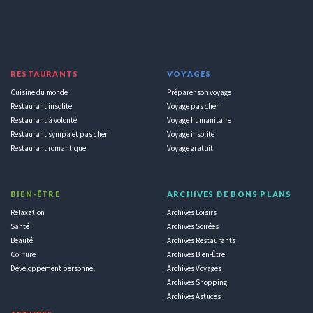
RESTAURANTS
VOYAGES
Cuisine du monde
Préparer son voyage
Restaurant insolite
Voyage pas cher
Restaurant à volonté
Voyage humanitaire
Restaurant sympa et pas cher
Voyage insolite
Restaurant romantique
Voyage gratuit
BIEN-ÊTRE
ARCHIVES DE BONS PLANS
Relaxation
Archives Loisirs
Santé
Archives Soirées
Beauté
Archives Restaurants
Coiffure
Archives Bien-Être
Développement personnel
Archives Voyages
Archives Shopping
Archives Astuces