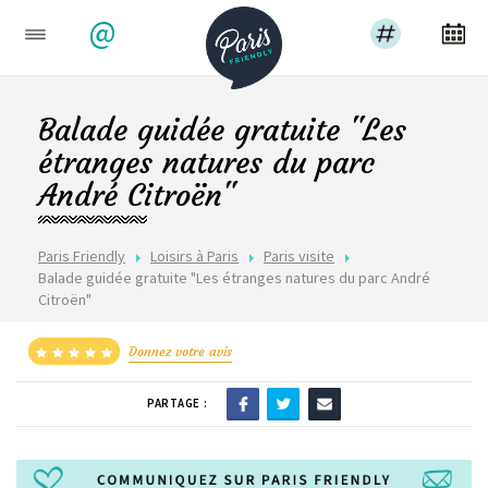
@
Balade guidée gratuite "Les
étranges natures du parc
André Citroën"
Paris Friendly
Loisirs à Paris
Paris visite
Balade guidée gratuite "Les étranges natures du parc André
Citroën"
Donnez votre avis
PARTAGE :