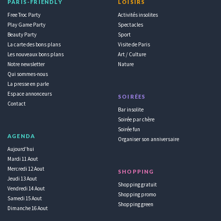
PARIS-FRIENDLY
LOISIRS
Free Troc Party
Activités insolites
Play Game Party
Spectacles
Beauty Party
Sport
La carte des bons plans
Visite de Paris
Les nouveaux bons plans
Art / Culture
Notre newsletter
Nature
Qui sommes-nous
La presse en parle
Espace annonceurs
SOIRÉES
Contact
Bar insolite
Soirée par chère
Soirée fun
AGENDA
Organiser son anniversaire
Aujourd'hui
Mardi 11 Aout
Mercredi 12 Aout
SHOPPING
Jeudi 13 Aout
Shopping gratuit
Vendredi 14 Aout
Shopping promo
Samedi 15 Aout
Shopping green
Dimanche 16 Aout