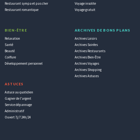
Restaurant sympa et pas cher
Voyage insolite
Restaurant romantique
Voyage gratuit
BIEN-ÊTRE
ARCHIVES DE BONS PLANS
Relaxation
Archives Loisirs
Santé
Archives Soirées
Beauté
Archives Restaurants
Coiffure
Archives Bien-Être
Développement personnel
Archives Voyages
Archives Shopping
Archives Astuces
ASTUCES
Astuce au quotidien
Gagner de l'argent
Service dépannage
Administratif
Ouvert 7j/7 24h/24