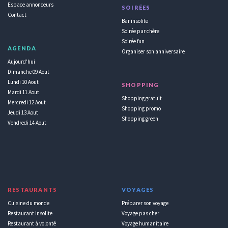
Espace annonceurs
SOIRÉES
Contact
Bar insolite
Soirée par chère
Soirée fun
AGENDA
Organiser son anniversaire
Aujourd'hui
Dimanche 09 Aout
Lundi 10 Aout
SHOPPING
Mardi 11 Aout
Shopping gratuit
Mercredi 12 Aout
Shopping promo
Jeudi 13 Aout
Shopping green
Vendredi 14 Aout
RESTAURANTS
VOYAGES
Cuisine du monde
Préparer son voyage
Restaurant insolite
Voyage pas cher
Restaurant à volonté
Voyage humanitaire