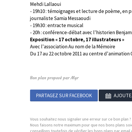
Mehdi Lallaoui
- 19h10 : témoignages et lecture de poème, en p
journaliste Samia Messaoudi
- 19h30 : entracte musical
- 20h : conférence-débat avec l'historien Benjam
Exposition « 17 octobre, 17 illustrateurs »
Avec l'association Au nom de la Mémoire
Du 17 au 22 octobre 2011 au centre d'animation 
Bon plan proposé par Myr
PARTAGEZ SUR FACEBOOK
AJOUTE
Vous souhaitez nous signaler une erreur sur ce bon plan ?
Nous faisons notre maximum pour que nos bons plans soie
conseillons toutefois de vérifier les bons plans par emai