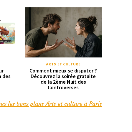
ARTS ET CULTURE
ur
Comment mieux se disputer ?
n des
Découvrez la soirée gratuite
de la 2ème Nuit des
Controverses
us les bons plans Arts et culture à Paris