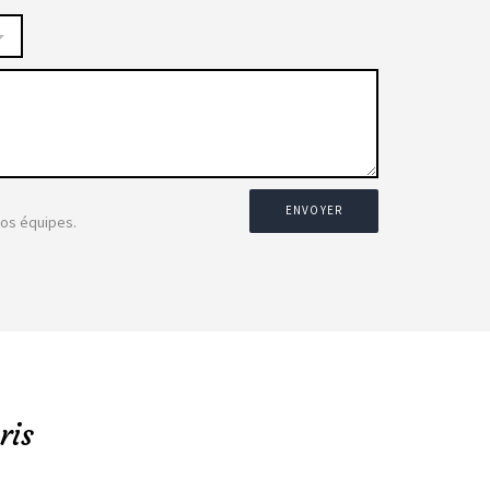
ENVOYER
nos équipes.
ris