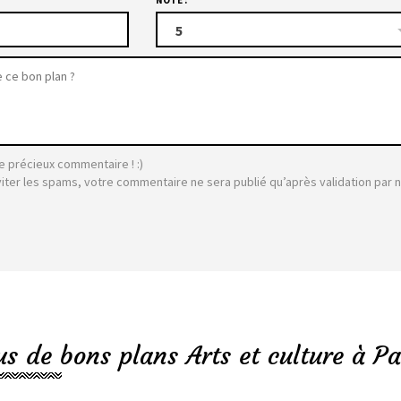
5
e précieux commentaire ! :)
viter les spams, votre commentaire ne sera publié qu’après validation par 
us de bons plans Arts et culture à Pa