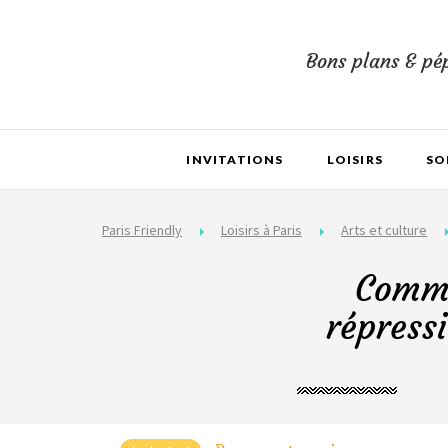
Bons plans & pép
INVITATIONS
LOISIRS
SO
Paris Friendly
Loisirs à Paris
Arts et culture
Commé
répress