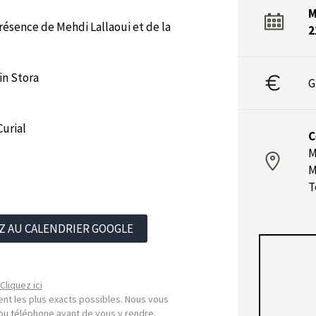
M
résence de Mehdi Lallaoui et de la
2
in Stora
G
Curial
C
M
M
T
Z AU CALENDRIER GOOGLE
Cliquez ici
nt les plus exacts possibles. Nous vous
l ou téléphone avant de vous y rendre.