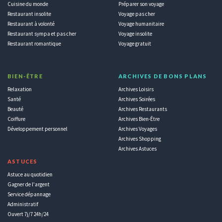
Cuisine du monde
Préparer son voyage
Restaurant insolite
Voyage pas cher
Restaurant à volonté
Voyage humanitaire
Restaurant sympa et pas cher
Voyage insolite
Restaurant romantique
Voyage gratuit
BIEN-ÊTRE
ARCHIVES DE BONS PLANS
Relaxation
Archives Loisirs
Santé
Archives Soirées
Beauté
Archives Restaurants
Coiffure
Archives Bien-Être
Développement personnel
Archives Voyages
Archives Shopping
Archives Astuces
ASTUCES
Astuce au quotidien
Gagner de l'argent
Service dépannage
Administratif
Ouvert 7j/7 24h/24