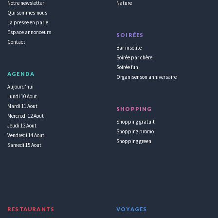
Notre newsletter
Nature
Qui sommes-nous
La presse en parle
Espace annonceurs
SOIRÉES
Contact
Bar insolite
Soirée par chère
Soirée fun
AGENDA
Organiser son anniversaire
Aujourd'hui
Lundi 10 Aout
Mardi 11 Aout
SHOPPING
Mercredi 12 Aout
Shopping gratuit
Jeudi 13 Aout
Shopping promo
Vendredi 14 Aout
Shopping green
Samedi 15 Aout
RESTAURANTS
VOYAGES