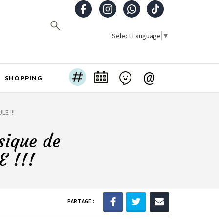
Select Language
▼
@
SHOPPING
E !!!
sique de
E !!!
PARTAGE :