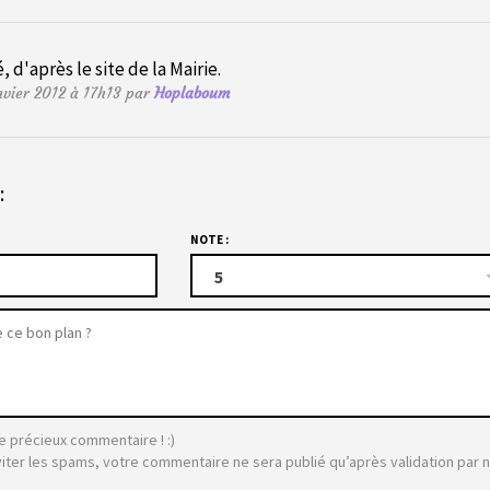
 d'après le site de la Mairie.
nvier 2012 à 17h13 par
Hoplaboum
:
NOTE :
5
e précieux commentaire ! :)
viter les spams, votre commentaire ne sera publié qu’après validation par 