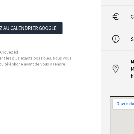
G
Z AU CALENDRIER GOOGLE
S
Cliquez ici
nt les plus exacts possibles. Nous vous
M
l ou téléphone avant de vous y rendre.
M
h