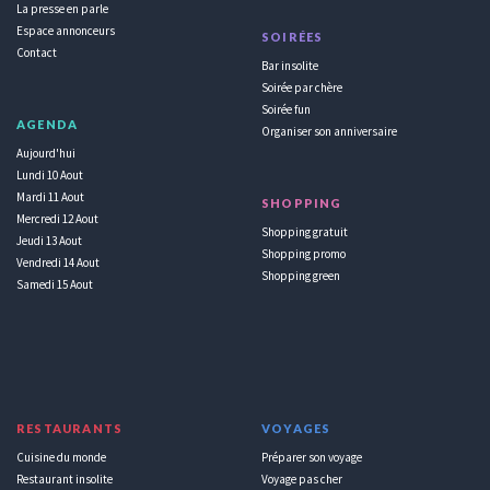
La presse en parle
Espace annonceurs
SOIRÉES
Contact
Bar insolite
Soirée par chère
Soirée fun
AGENDA
Organiser son anniversaire
Aujourd'hui
Lundi 10 Aout
Mardi 11 Aout
SHOPPING
Mercredi 12 Aout
Shopping gratuit
Jeudi 13 Aout
Shopping promo
Vendredi 14 Aout
Shopping green
Samedi 15 Aout
RESTAURANTS
VOYAGES
Cuisine du monde
Préparer son voyage
Restaurant insolite
Voyage pas cher