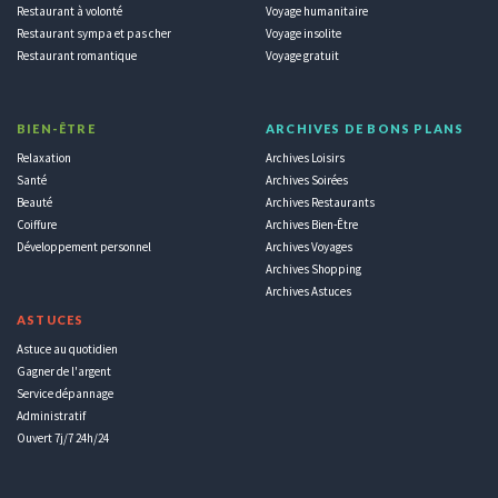
Restaurant à volonté
Voyage humanitaire
Restaurant sympa et pas cher
Voyage insolite
Restaurant romantique
Voyage gratuit
BIEN-ÊTRE
ARCHIVES DE BONS PLANS
Relaxation
Archives Loisirs
Santé
Archives Soirées
Beauté
Archives Restaurants
Coiffure
Archives Bien-Être
Développement personnel
Archives Voyages
Archives Shopping
Archives Astuces
ASTUCES
Astuce au quotidien
Gagner de l'argent
Service dépannage
Administratif
Ouvert 7j/7 24h/24