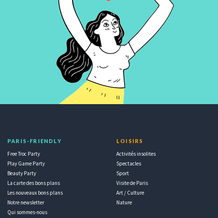
PARIS-FRIENDLY
LOISIRS
Free Troc Party
Activités insolites
Play Game Party
Spectacles
Beauty Party
Sport
La carte des bons plans
Visite de Paris
Les nouveaux bons plans
Art / Culture
Notre newsletter
Nature
Qui sommes-nous