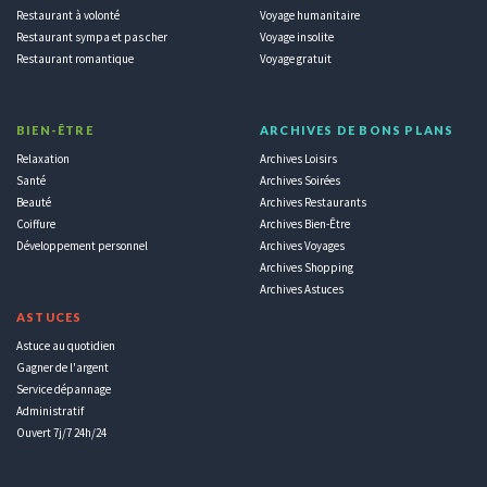
Restaurant à volonté
Voyage humanitaire
Restaurant sympa et pas cher
Voyage insolite
Restaurant romantique
Voyage gratuit
BIEN-ÊTRE
ARCHIVES DE BONS PLANS
Relaxation
Archives Loisirs
Santé
Archives Soirées
Beauté
Archives Restaurants
Coiffure
Archives Bien-Être
Développement personnel
Archives Voyages
Archives Shopping
Archives Astuces
ASTUCES
Astuce au quotidien
Gagner de l'argent
Service dépannage
Administratif
Ouvert 7j/7 24h/24