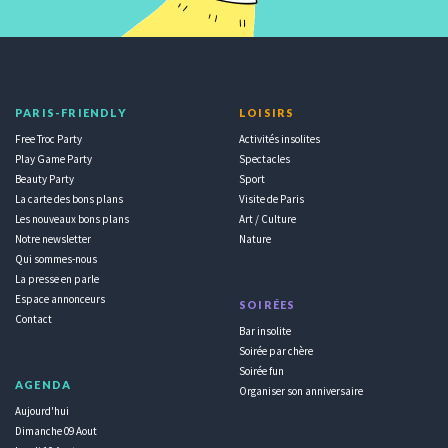
PARIS-FRIENDLY
LOISIRS
Free Troc Party
Activités insolites
Play Game Party
Spectacles
Beauty Party
Sport
La carte des bons plans
Visite de Paris
Les nouveaux bons plans
Art / Culture
Notre newsletter
Nature
Qui sommes-nous
La presse en parle
Espace annonceurs
SOIRÉES
Contact
Bar insolite
Soirée par chère
Soirée fun
AGENDA
Organiser son anniversaire
Aujourd'hui
Dimanche 09 Aout