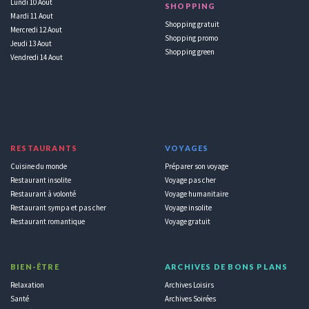
Lundi 10 Aout
SHOPPING
Mardi 11 Aout
Shopping gratuit
Mercredi 12 Aout
Shopping promo
Jeudi 13 Aout
Shopping green
Vendredi 14 Aout
RESTAURANTS
VOYAGES
Cuisine du monde
Préparer son voyage
Restaurant insolite
Voyage pas cher
Restaurant à volonté
Voyage humanitaire
Restaurant sympa et pas cher
Voyage insolite
Restaurant romantique
Voyage gratuit
BIEN-ÊTRE
ARCHIVES DE BONS PLANS
Relaxation
Archives Loisirs
Santé
Archives Soirées