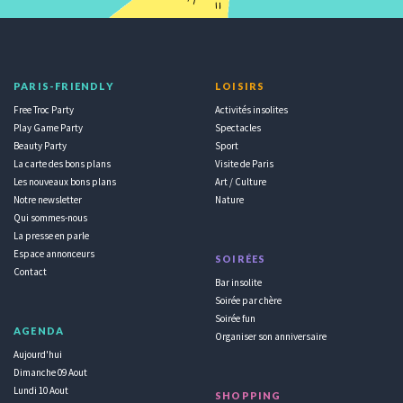
PARIS-FRIENDLY
LOISIRS
Free Troc Party
Activités insolites
Play Game Party
Spectacles
Beauty Party
Sport
La carte des bons plans
Visite de Paris
Les nouveaux bons plans
Art / Culture
Notre newsletter
Nature
Qui sommes-nous
La presse en parle
Espace annonceurs
SOIRÉES
Contact
Bar insolite
Soirée par chère
Soirée fun
AGENDA
Organiser son anniversaire
Aujourd'hui
Dimanche 09 Aout
Lundi 10 Aout
SHOPPING