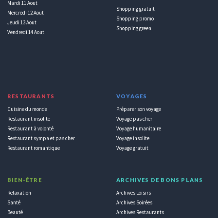
Mardi 11 Aout
Shopping gratuit
Mercredi 12 Aout
Shopping promo
Jeudi 13 Aout
Shopping green
Vendredi 14 Aout
RESTAURANTS
VOYAGES
Cuisine du monde
Préparer son voyage
Restaurant insolite
Voyage pas cher
Restaurant à volonté
Voyage humanitaire
Restaurant sympa et pas cher
Voyage insolite
Restaurant romantique
Voyage gratuit
BIEN-ÊTRE
ARCHIVES DE BONS PLANS
Relaxation
Archives Loisirs
Santé
Archives Soirées
Beauté
Archives Restaurants