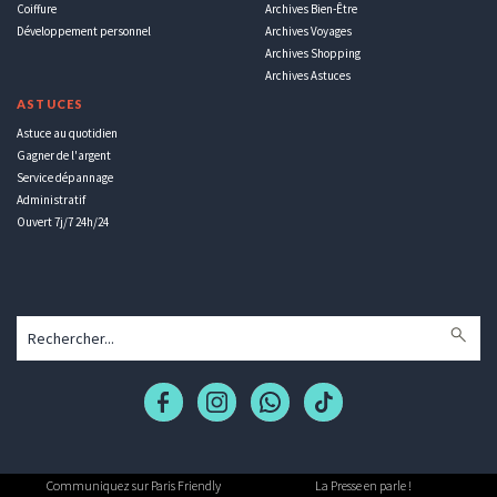
Coiffure
Archives Bien-Être
Développement personnel
Archives Voyages
Archives Shopping
Archives Astuces
ASTUCES
Astuce au quotidien
Gagner de l'argent
Service dépannage
Administratif
Ouvert 7j/7 24h/24
Communiquez sur Paris Friendly
La Presse en parle !