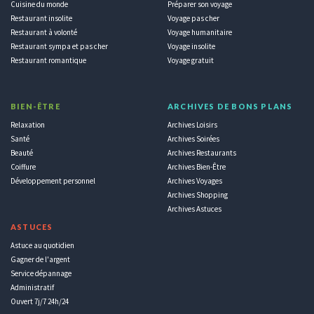
Cuisine du monde
Préparer son voyage
Restaurant insolite
Voyage pas cher
Restaurant à volonté
Voyage humanitaire
Restaurant sympa et pas cher
Voyage insolite
Restaurant romantique
Voyage gratuit
BIEN-ÊTRE
ARCHIVES DE BONS PLANS
Relaxation
Archives Loisirs
Santé
Archives Soirées
Beauté
Archives Restaurants
Coiffure
Archives Bien-Être
Développement personnel
Archives Voyages
Archives Shopping
Archives Astuces
ASTUCES
Astuce au quotidien
Gagner de l'argent
Service dépannage
Administratif
Ouvert 7j/7 24h/24