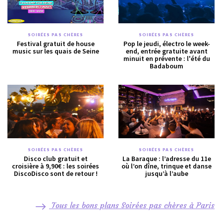
SOIRÉES PAS CHÈRES
SOIRÉES PAS CHÈRES
Festival gratuit de house
Pop le jeudi, électro le week-
music sur les quais de Seine
end, entrée gratuite avant
minuit en prévente : l'été du
Badaboum
SOIRÉES PAS CHÈRES
SOIRÉES PAS CHÈRES
Disco club gratuit et
La Baraque : l’adresse du 11e
croisière à 9,90€ : les soirées
où l’on dîne, trinque et danse
DiscoDisco sont de retour !
jusqu’à l’aube
Tous les bons plans Soirées pas chères à Paris