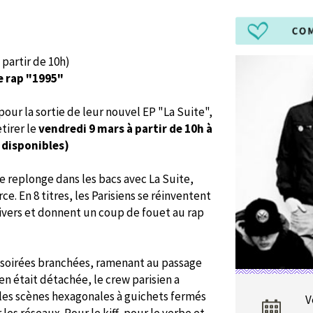
 partir de 10h)
e rap "1995"
our la sortie de leur nouvel EP "La Suite",
etirer le
vendredi 9 mars à partir de 10h à
s disponibles)
e replonge dans les bacs avec La Suite,
. En 8 titres, les Parisiens se réinventent
nivers et donnent un coup de fouet au rap
soirées branchées, ramenant au passage
en était détachée, le crew parisien a
les scènes hexagonales à guichets fermés
V