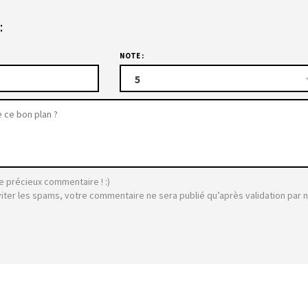
:
NOTE :
5
e précieux commentaire ! :)
viter les spams, votre commentaire ne sera publié qu’après validation par 