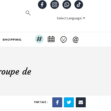
Select Language
▼
@
SHOPPING
roupe de
PARTAGE :