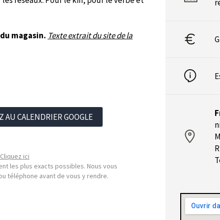
es réseaux. Pour le kiff, pour le verbe et
r
 du magasin.
Texte extrait du site de la
G
E
F
Z AU CALENDRIER GOOGLE
n
M
R
Cliquez ici
T
nt les plus exacts possibles. Nous vous
l ou téléphone avant de vous y rendre.