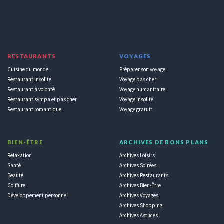
RESTAURANTS
VOYAGES
Cuisine du monde
Préparer son voyage
Restaurant insolite
Voyage pas cher
Restaurant à volonté
Voyage humanitaire
Restaurant sympa et pas cher
Voyage insolite
Restaurant romantique
Voyage gratuit
BIEN-ÊTRE
ARCHIVES DE BONS PLANS
Relaxation
Archives Loisirs
Santé
Archives Soirées
Beauté
Archives Restaurants
Coiffure
Archives Bien-Être
Développement personnel
Archives Voyages
Archives Shopping
Archives Astuces