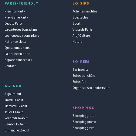
PARIS-FRIENDLY
LOISIRS
Free Troc Party
Activités insolites
Play Game Party
Spectacles
Beauty Party
Sport
La carte des bons plans
Visite de Paris
Les nouveaux bons plans
Art / Culture
Notre newsletter
Nature
Qui sommes-nous
La presse en parle
Espace annonceurs
SOIRÉES
Contact
Bar insolite
Soirée par chère
Soirée fun
AGENDA
Organiser son anniversaire
Aujourd'hui
Mardi 11 Aout
Mercredi 12 Aout
SHOPPING
Jeudi 13 Aout
Shopping gratuit
Vendredi 14 Aout
Shopping promo
Samedi 15 Aout
Shopping green
Dimanche 16 Aout