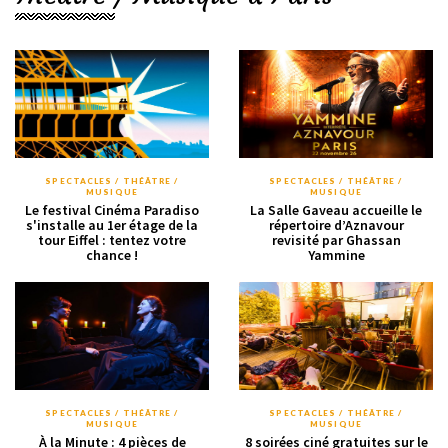
SPECTACLES / THÉÂTRE /
SPECTACLES / THÉÂTRE /
MUSIQUE
MUSIQUE
Le festival Cinéma Paradiso
La Salle Gaveau accueille le
s'installe au 1er étage de la
répertoire d’Aznavour
tour Eiffel : tentez votre
revisité par Ghassan
chance !
Yammine
SPECTACLES / THÉÂTRE /
SPECTACLES / THÉÂTRE /
MUSIQUE
MUSIQUE
À la Minute : 4 pièces de
8 soirées ciné gratuites sur le