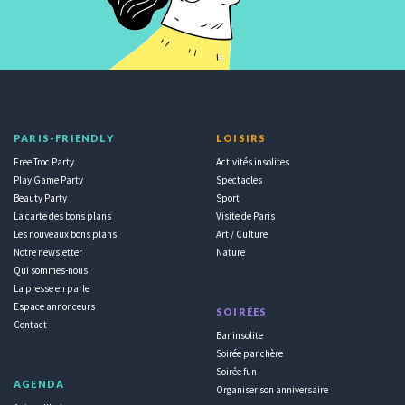
PARIS-FRIENDLY
LOISIRS
Free Troc Party
Activités insolites
Play Game Party
Spectacles
Beauty Party
Sport
La carte des bons plans
Visite de Paris
Les nouveaux bons plans
Art / Culture
Notre newsletter
Nature
Qui sommes-nous
La presse en parle
Espace annonceurs
SOIRÉES
Contact
Bar insolite
Soirée par chère
Soirée fun
AGENDA
Organiser son anniversaire