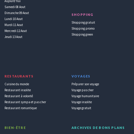
Aujourd'hui
Samedi 08 Aout
Dimanche 09 Aout
SHOPPING
Lundi 10 Aout
Shopping gratuit
Mardi 11 Aout
Shopping promo
Mercredi 12 Aout
Shopping green
Jeudi 13 Aout
RESTAURANTS
VOYAGES
Cuisine du monde
Préparer son voyage
Restaurant insolite
Voyage pas cher
Restaurant à volonté
Voyage humanitaire
Restaurant sympa et pas cher
Voyage insolite
Restaurant romantique
Voyage gratuit
BIEN-ÊTRE
ARCHIVES DE BONS PLANS