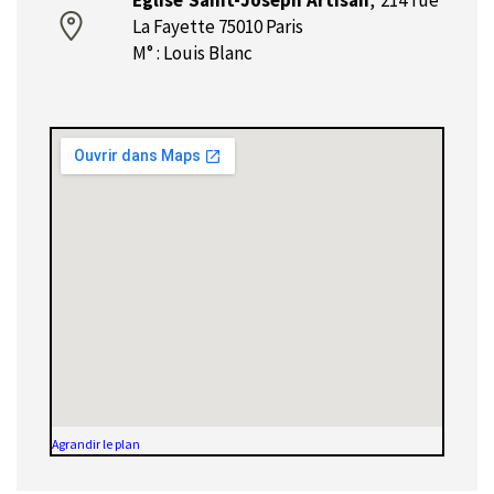
Eglise Saint-Joseph Artisan
,
214 rue
La Fayette 75010 Paris
M° : Louis Blanc
Agrandir le plan