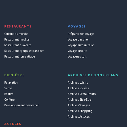
RESTAURANTS
VOYAGES
Cuisine du monde
Préparer son voyage
Restaurant insolite
Voyage pas cher
Restaurant à volonté
Voyage humanitaire
Restaurant sympa et pas cher
Voyage insolite
Restaurant romantique
Voyage gratuit
BIEN-ÊTRE
ARCHIVES DE BONS PLANS
Relaxation
Archives Loisirs
Santé
Archives Soirées
Beauté
Archives Restaurants
Coiffure
Archives Bien-Être
Développement personnel
Archives Voyages
Archives Shopping
Archives Astuces
ASTUCES