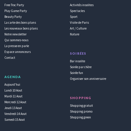
Free Troc Party
Activités insolites
Play Game Party
Spectacles
Beauty Party
Sport
La carte des bons plans
Visite de Paris
Les nouveaux bons plans
Art / Culture
Notre newsletter
Nature
Qui sommes-nous
La presse en parle
Espace annonceurs
SOIRÉES
Contact
Bar insolite
Soirée par chère
Soirée fun
AGENDA
Organiser son anniversaire
Aujourd'hui
Lundi 10 Aout
Mardi 11 Aout
SHOPPING
Mercredi 12 Aout
Shopping gratuit
Jeudi 13 Aout
Shopping promo
Vendredi 14 Aout
Shopping green
Samedi 15 Aout