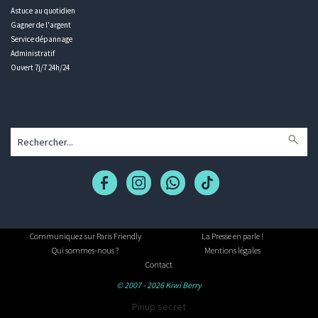
Astuce au quotidien
Gagner de l'argent
Service dépannage
Administratif
Ouvert 7j/7 24h/24
Communiquez sur Paris Friendly
La Presse en parle !
Qui sommes-nous ?
Mentions légales
Contact
© 2007 - 2026 Kiwi Berry
Pinup secret