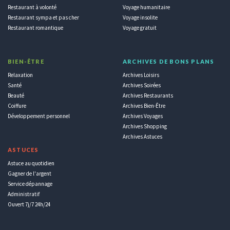
Restaurant à volonté
Voyage humanitaire
Restaurant sympa et pas cher
Voyage insolite
Restaurant romantique
Voyage gratuit
BIEN-ÊTRE
ARCHIVES DE BONS PLANS
Relaxation
Archives Loisirs
Santé
Archives Soirées
Beauté
Archives Restaurants
Coiffure
Archives Bien-Être
Développement personnel
Archives Voyages
Archives Shopping
Archives Astuces
ASTUCES
Astuce au quotidien
Gagner de l'argent
Service dépannage
Administratif
Ouvert 7j/7 24h/24