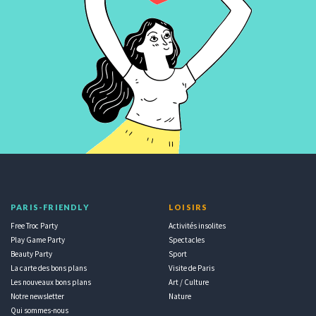
PARIS-FRIENDLY
LOISIRS
Free Troc Party
Activités insolites
Play Game Party
Spectacles
Beauty Party
Sport
La carte des bons plans
Visite de Paris
Les nouveaux bons plans
Art / Culture
Notre newsletter
Nature
Qui sommes-nous