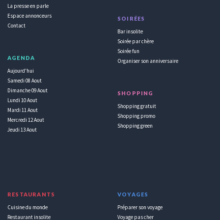
La presse en parle
Espace annonceurs
SOIRÉES
Contact
Bar insolite
Soirée par chère
Soirée fun
AGENDA
Organiser son anniversaire
Aujourd'hui
Samedi 08 Aout
Dimanche 09 Aout
SHOPPING
Lundi 10 Aout
Shopping gratuit
Mardi 11 Aout
Shopping promo
Mercredi 12 Aout
Shopping green
Jeudi 13 Aout
RESTAURANTS
VOYAGES
Cuisine du monde
Préparer son voyage
Restaurant insolite
Voyage pas cher