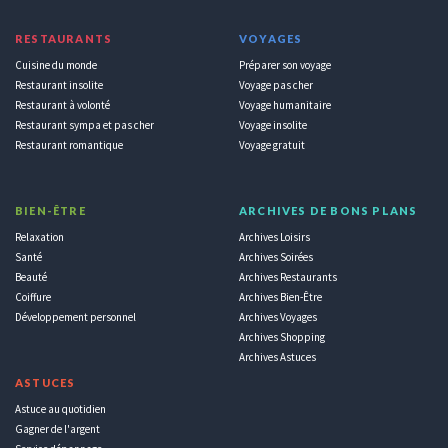
RESTAURANTS
VOYAGES
Cuisine du monde
Préparer son voyage
Restaurant insolite
Voyage pas cher
Restaurant à volonté
Voyage humanitaire
Restaurant sympa et pas cher
Voyage insolite
Restaurant romantique
Voyage gratuit
BIEN-ÊTRE
ARCHIVES DE BONS PLANS
Relaxation
Archives Loisirs
Santé
Archives Soirées
Beauté
Archives Restaurants
Coiffure
Archives Bien-Être
Développement personnel
Archives Voyages
Archives Shopping
Archives Astuces
ASTUCES
Astuce au quotidien
Gagner de l'argent