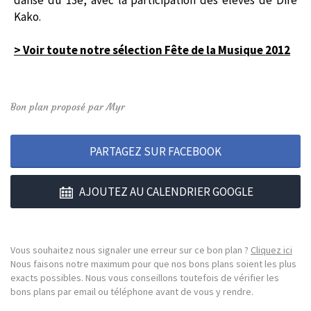
danse du 13e, avec la participation des élèves de Difé
Kako.
> Voir toute notre sélection Fête de la Musique 2012
Bon plan proposé par Myr
PARTAGEZ SUR FACEBOOK
AJOUTEZ AU CALENDRIER GOOGLE
Vous souhaitez nous signaler une erreur sur ce bon plan ?
Cliquez ici
Nous faisons notre maximum pour que nos bons plans soient les plus
exacts possibles. Nous vous conseillons toutefois de vérifier les
bons plans par email ou téléphone avant de vous y rendre.