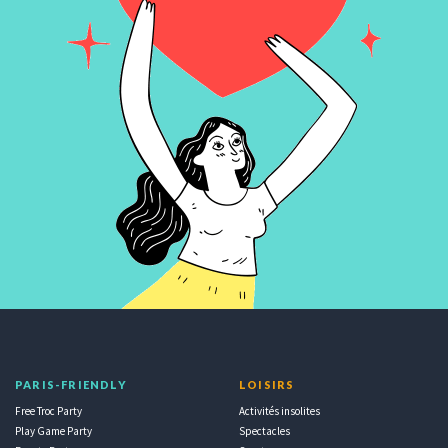
PARIS-FRIENDLY
LOISIRS
Free Troc Party
Activités insolites
Play Game Party
Spectacles