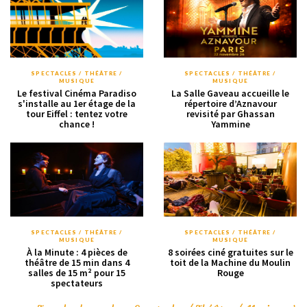
SPECTACLES / THÉÂTRE /
SPECTACLES / THÉÂTRE /
MUSIQUE
MUSIQUE
Le festival Cinéma Paradiso
La Salle Gaveau accueille le
s'installe au 1er étage de la
répertoire d’Aznavour
tour Eiffel : tentez votre
revisité par Ghassan
chance !
Yammine
SPECTACLES / THÉÂTRE /
SPECTACLES / THÉÂTRE /
MUSIQUE
MUSIQUE
À la Minute : 4 pièces de
8 soirées ciné gratuites sur le
théâtre de 15 min dans 4
toit de la Machine du Moulin
salles de 15 m² pour 15
Rouge
spectateurs