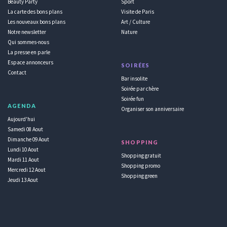
Beauty Party
Sport
La carte des bons plans
Visite de Paris
Les nouveaux bons plans
Art / Culture
Notre newsletter
Nature
Qui sommes-nous
La presse en parle
Espace annonceurs
SOIRÉES
Contact
Bar insolite
Soirée par chère
Soirée fun
AGENDA
Organiser son anniversaire
Aujourd'hui
Samedi 08 Aout
Dimanche 09 Aout
SHOPPING
Lundi 10 Aout
Shopping gratuit
Mardi 11 Aout
Shopping promo
Mercredi 12 Aout
Shopping green
Jeudi 13 Aout