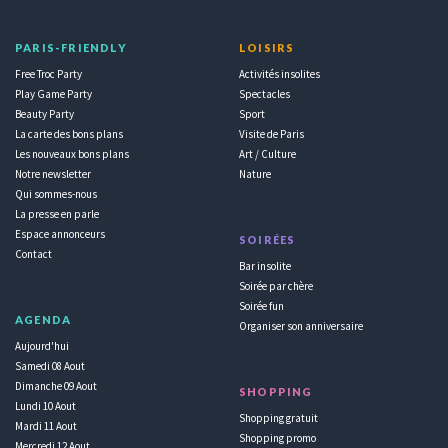
PARIS-FRIENDLY
LOISIRS
Free Troc Party
Activités insolites
Play Game Party
Spectacles
Beauty Party
Sport
La carte des bons plans
Visite de Paris
Les nouveaux bons plans
Art / Culture
Notre newsletter
Nature
Qui sommes-nous
La presse en parle
Espace annonceurs
SOIRÉES
Contact
Bar insolite
Soirée par chère
Soirée fun
AGENDA
Organiser son anniversaire
Aujourd'hui
Samedi 08 Aout
Dimanche 09 Aout
SHOPPING
Lundi 10 Aout
Shopping gratuit
Mardi 11 Aout
Shopping promo
Mercredi 12 Aout