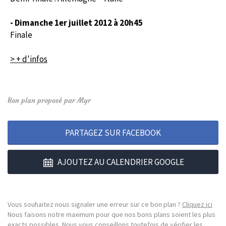
- Dimanche 1er juillet 2012 à 20h45
Finale
> + d'infos
Bon plan proposé par Myr
PARTAGEZ SUR FACEBOOK
AJOUTEZ AU CALENDRIER GOOGLE
Vous souhaitez nous signaler une erreur sur ce bon plan ?
Cliquez ici
Nous faisons notre maximum pour que nos bons plans soient les plus
exacts possibles. Nous vous conseillons toutefois de vérifier les