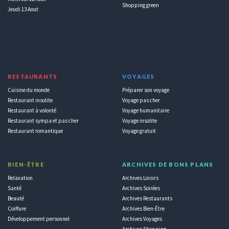
Shopping green
Jeudi 13 Aout
RESTAURANTS
VOYAGES
Cuisine du monde
Préparer son voyage
Restaurant insolite
Voyage pas cher
Restaurant à volonté
Voyage humanitaire
Restaurant sympa et pas cher
Voyage insolite
Restaurant romantique
Voyage gratuit
BIEN-ÊTRE
ARCHIVES DE BONS PLANS
Relaxation
Archives Loisirs
Santé
Archives Soirées
Beauté
Archives Restaurants
Coiffure
Archives Bien-Être
Développement personnel
Archives Voyages
Archives Shopping