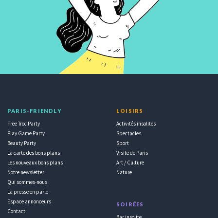
PARIS-FRIENDLY
LOISIRS
Free Troc Party
Activités insolites
Play Game Party
Spectacles
Beauty Party
Sport
La carte des bons plans
Visite de Paris
Les nouveaux bons plans
Art / Culture
Notre newsletter
Nature
Qui sommes-nous
La presse en parle
Espace annonceurs
SOIRÉES
Contact
Bar insolite