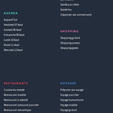
Soirée par chère
Soirée fun
AGENDA
Organiser son anniversaire
Aujourd'hui
Vendredi 07 Aout
Samedi 08 Aout
SHOPPING
Dimanche 09 Aout
Shopping gratuit
Lundi 10 Aout
Shopping promo
Mardi 11 Aout
Shopping green
Mercredi 12 Aout
RESTAURANTS
VOYAGES
Cuisine du monde
Préparer son voyage
Restaurant insolite
Voyage pas cher
Restaurant à volonté
Voyage humanitaire
Restaurant sympa et pas cher
Voyage insolite
Restaurant romantique
Voyage gratuit