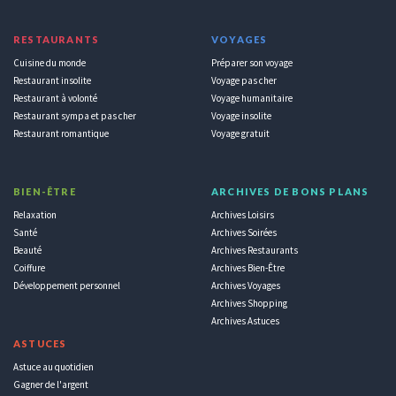
RESTAURANTS
VOYAGES
Cuisine du monde
Préparer son voyage
Restaurant insolite
Voyage pas cher
Restaurant à volonté
Voyage humanitaire
Restaurant sympa et pas cher
Voyage insolite
Restaurant romantique
Voyage gratuit
BIEN-ÊTRE
ARCHIVES DE BONS PLANS
Relaxation
Archives Loisirs
Santé
Archives Soirées
Beauté
Archives Restaurants
Coiffure
Archives Bien-Être
Développement personnel
Archives Voyages
Archives Shopping
Archives Astuces
ASTUCES
Astuce au quotidien
Gagner de l'argent