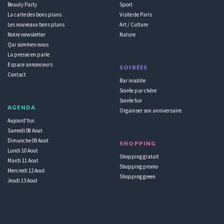
Beauty Party
Sport
La carte des bons plans
Visite de Paris
Les nouveaux bons plans
Art / Culture
Notre newsletter
Nature
Qui sommes-nous
La presse en parle
Espace annonceurs
SOIRÉES
Contact
Bar insolite
Soirée par chère
Soirée fun
AGENDA
Organiser son anniversaire
Aujourd'hui
Samedi 08 Aout
Dimanche 09 Aout
SHOPPING
Lundi 10 Aout
Shopping gratuit
Mardi 11 Aout
Shopping promo
Mercredi 12 Aout
Shopping green
Jeudi 13 Aout