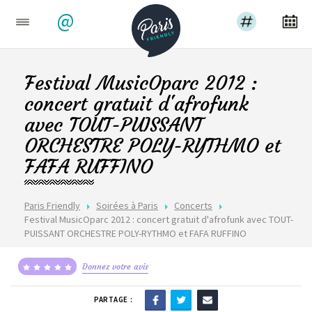
@
Festival MusicOparc 2012 :
concert gratuit d'afrofunk
avec TOUT-PUISSANT
ORCHESTRE POLY-RYTHMO et
FAFA RUFFINO
Paris Friendly
Soirées à Paris
Concerts
Festival MusicOparc 2012 : concert gratuit d'afrofunk avec TOUT-
PUISSANT ORCHESTRE POLY-RYTHMO et FAFA RUFFINO
Donnez votre avis
PARTAGE :