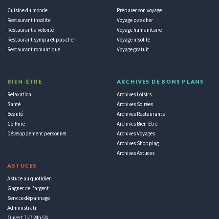
Cuisine du monde
Préparer son voyage
Restaurant insolite
Voyage pas cher
Restaurant à volonté
Voyage humanitaire
Restaurant sympa et pas cher
Voyage insolite
Restaurant romantique
Voyage gratuit
BIEN-ÊTRE
ARCHIVES DE BONS PLANS
Relaxation
Archives Loisirs
Santé
Archives Soirées
Beauté
Archives Restaurants
Coiffure
Archives Bien-Être
Développement personnel
Archives Voyages
Archives Shopping
Archives Astuces
ASTUCES
Astuce au quotidien
Gagner de l'argent
Service dépannage
Administratif
Ouvert 7j/7 24h/24