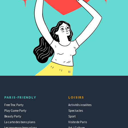
PARIS-FRIENDLY
LOISIRS
Free Troc Party
Activités insolites
Play Game Party
Spectacles
Beauty Party
Sport
La carte des bons plans
Visite de Paris
Les nouveaux bons plans
Art / Culture