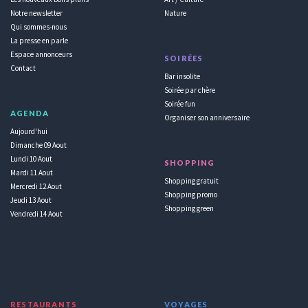
Notre newsletter
Nature
Qui sommes-nous
La presse en parle
Espace annonceurs
SOIRÉES
Contact
Bar insolite
Soirée par chère
Soirée fun
AGENDA
Organiser son anniversaire
Aujourd'hui
Dimanche 09 Aout
Lundi 10 Aout
SHOPPING
Mardi 11 Aout
Shopping gratuit
Mercredi 12 Aout
Shopping promo
Jeudi 13 Aout
Shopping green
Vendredi 14 Aout
RESTAURANTS
VOYAGES