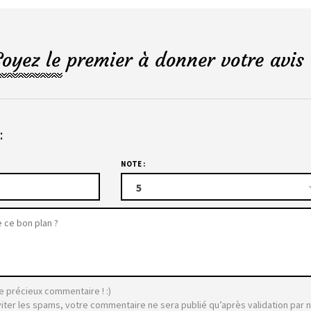
Soyez le premier à donner votre avis 
:
NOTE :
5
e précieux commentaire ! :)
viter les spams, votre commentaire ne sera publié qu’après validation par 