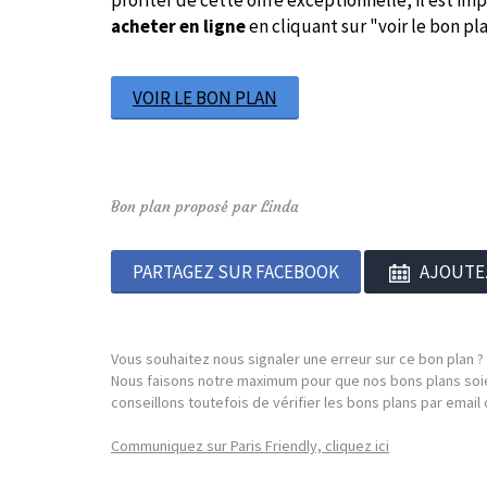
profiter de cette offre exceptionnelle, il est imp
acheter en ligne
en cliquant sur "voir le bon p
VOIR LE BON PLAN
Bon plan proposé par Linda
PARTAGEZ SUR FACEBOOK
AJOUTE
Vous souhaitez nous signaler une erreur sur ce bon plan ?
Nous faisons notre maximum pour que nos bons plans soie
conseillons toutefois de vérifier les bons plans par emai
Communiquez sur Paris Friendly, cliquez ici