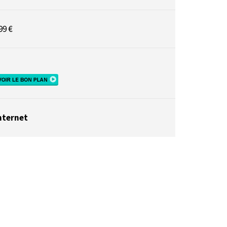
99 €
nternet