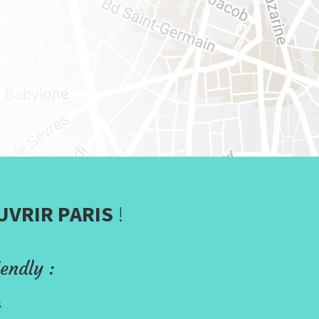
UVRIR PARIS
!
endly :
s