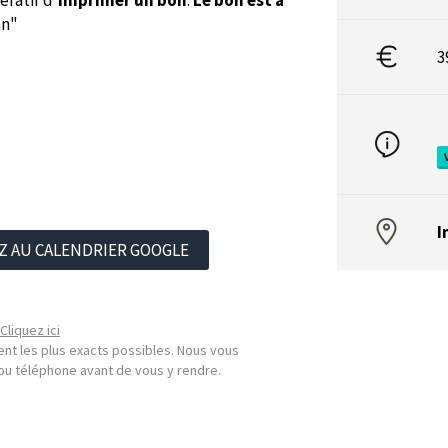
ératif d
'imprimer un bon
.
Le bon est à
lan"
3
I
Z AU CALENDRIER GOOGLE
Cliquez ici
nt les plus exacts possibles. Nous vous
l ou téléphone avant de vous y rendre.