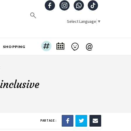
Select Language
▼
@
SHOPPING
€
inclusive
PARTAGE :