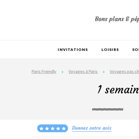
Bons plans & pép
INVITATIONS
LOISIRS
SO
Paris Friendly
Voyages à Paris
Voyages pas ch
1 semain
Donnez votre avis