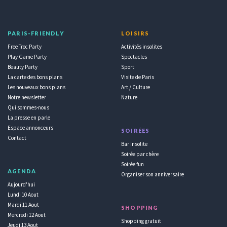
PARIS-FRIENDLY
LOISIRS
Free Troc Party
Activités insolites
Play Game Party
Spectacles
Beauty Party
Sport
La carte des bons plans
Visite de Paris
Les nouveaux bons plans
Art / Culture
Notre newsletter
Nature
Qui sommes-nous
La presse en parle
Espace annonceurs
SOIRÉES
Contact
Bar insolite
Soirée par chère
Soirée fun
AGENDA
Organiser son anniversaire
Aujourd'hui
Lundi 10 Aout
Mardi 11 Aout
SHOPPING
Mercredi 12 Aout
Shopping gratuit
Jeudi 13 Aout