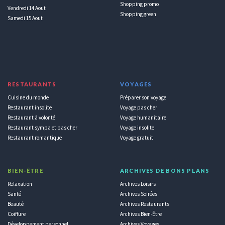
Shopping promo
Vendredi 14 Aout
Shopping green
Samedi 15 Aout
RESTAURANTS
VOYAGES
Cuisine du monde
Préparer son voyage
Restaurant insolite
Voyage pas cher
Restaurant à volonté
Voyage humanitaire
Restaurant sympa et pas cher
Voyage insolite
Restaurant romantique
Voyage gratuit
BIEN-ÊTRE
ARCHIVES DE BONS PLANS
Relaxation
Archives Loisirs
Santé
Archives Soirées
Beauté
Archives Restaurants
Coiffure
Archives Bien-Être
Développement personnel
Archives Voyages