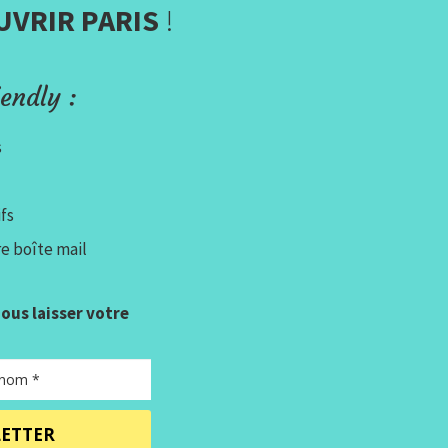
UVRIR PARIS
!
endly :
s
fs
e boîte mail
 nous laisser votre
LETTER