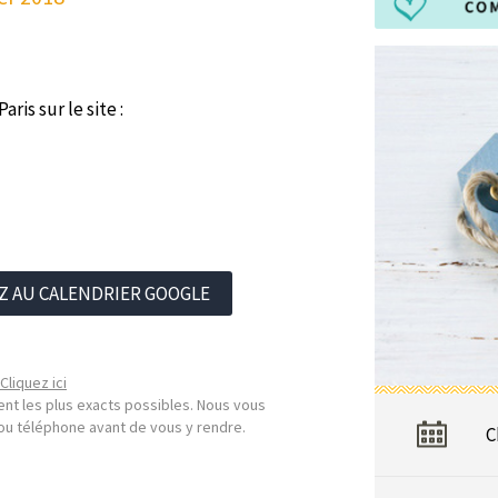
ris sur le site :
Z AU CALENDRIER GOOGLE
Cliquez ici
nt les plus exacts possibles. Nous vous
l ou téléphone avant de vous y rendre.
C