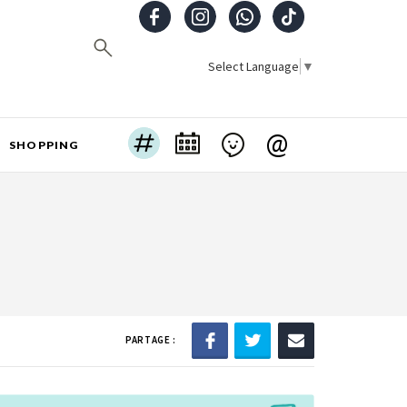
Select Language
▼
@
SHOPPING
PARTAGE :