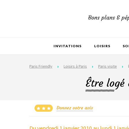
Bons plans & pép
INVITATIONS
LOISIRS
SO
Paris Friendly
Loisirs à Paris
Paris visite
Être logé
Donnez votre avis
Du vendredi 1 janvier 2010
au lundi 1 janv