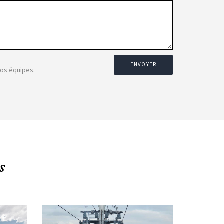
ENVOYER
nos équipes.
s