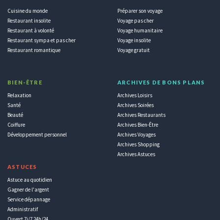
Cuisine du monde
Préparer son voyage
Restaurant insolite
Voyage pas cher
Restaurant à volonté
Voyage humanitaire
Restaurant sympa et pas cher
Voyage insolite
Restaurant romantique
Voyage gratuit
BIEN-ÊTRE
ARCHIVES DE BONS PLANS
Relaxation
Archives Loisirs
Santé
Archives Soirées
Beauté
Archives Restaurants
Coiffure
Archives Bien-Être
Développement personnel
Archives Voyages
Archives Shopping
Archives Astuces
ASTUCES
Astuce au quotidien
Gagner de l'argent
Service dépannage
Administratif
Ouvert 7j/7 24h/24