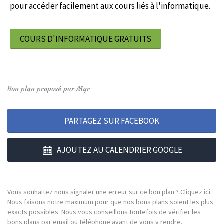
pour accéder facilement aux cours liés à l'informatique.
COURS D'INFORMATIQUE GRATUITS
Bon plan proposé par Myr
PARTAGEZ SUR FACEBOOK
AJOUTEZ AU CALENDRIER GOOGLE
Vous souhaitez nous signaler une erreur sur ce bon plan ?
Cliquez ici
Nous faisons notre maximum pour que nos bons plans soient les plus
exacts possibles. Nous vous conseillons toutefois de vérifier les
bons plans par email ou téléphone avant de vous y rendre.