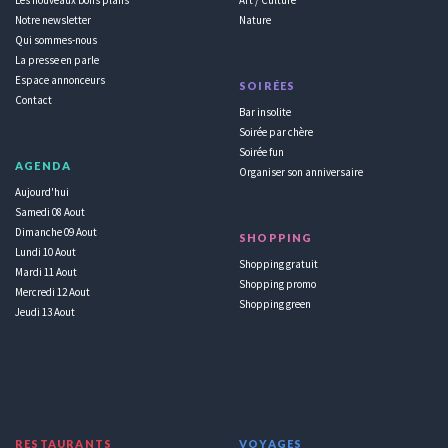
Notre newsletter
Nature
Qui sommes-nous
La presse en parle
Espace annonceurs
SOIRÉES
Contact
Bar insolite
Soirée par chère
Soirée fun
AGENDA
Organiser son anniversaire
Aujourd'hui
Samedi 08 Aout
Dimanche 09 Aout
SHOPPING
Lundi 10 Aout
Shopping gratuit
Mardi 11 Aout
Shopping promo
Mercredi 12 Aout
Shopping green
Jeudi 13 Aout
RESTAURANTS
VOYAGES