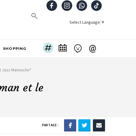
Select Language
▼
@
SHOPPING
et Jazz Manouche"
jman et le
PARTAGE :