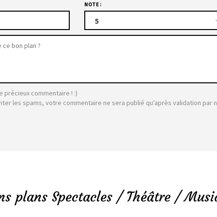
NOTE :
5
e précieux commentaire ! :)
viter les spams, votre commentaire ne sera publié qu’après validation par 
ns plans Spectacles / Théâtre / Musi