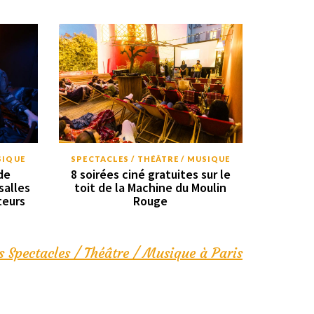
SIQUE
SPECTACLES / THÉÂTRE / MUSIQUE
de
8 soirées ciné gratuites sur le
salles
toit de la Machine du Moulin
teurs
Rouge
s Spectacles / Théâtre / Musique à Paris