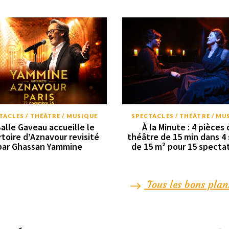
TACLES / THÉÂTRE / MUSIQUE
SPECTACLES / THÉÂTRE / MU
Salle Gaveau accueille le
À la Minute : 4 pièces 
rtoire d’Aznavour revisité
théâtre de 15 min dans 4 
par Ghassan Yammine
de 15 m² pour 15 specta
Tous les bons plan