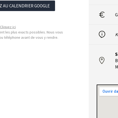
Z AU CALENDRIER GOOGLE
G
Cliquez ici
nt les plus exacts possibles. Nous vous
K
l ou téléphone avant de vous y rendre.
S
B
M