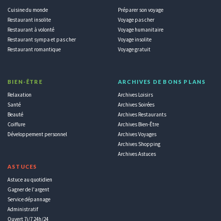
Cuisine du monde
Préparer son voyage
Restaurant insolite
Voyage pas cher
Restaurant à volonté
Voyage humanitaire
Restaurant sympa et pas cher
Voyage insolite
Restaurant romantique
Voyage gratuit
BIEN-ÊTRE
ARCHIVES DE BONS PLANS
Relaxation
Archives Loisirs
Santé
Archives Soirées
Beauté
Archives Restaurants
Coiffure
Archives Bien-Être
Développement personnel
Archives Voyages
Archives Shopping
Archives Astuces
ASTUCES
Astuce au quotidien
Gagner de l'argent
Service dépannage
Administratif
Ouvert 7j/7 24h/24