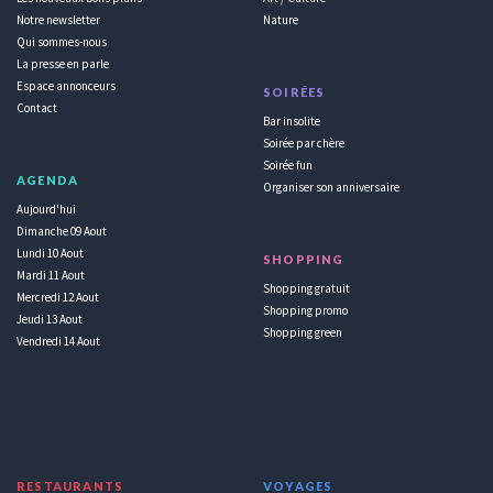
Notre newsletter
Nature
Qui sommes-nous
La presse en parle
Espace annonceurs
SOIRÉES
Contact
Bar insolite
Soirée par chère
Soirée fun
AGENDA
Organiser son anniversaire
Aujourd'hui
Dimanche 09 Aout
Lundi 10 Aout
SHOPPING
Mardi 11 Aout
Shopping gratuit
Mercredi 12 Aout
Shopping promo
Jeudi 13 Aout
Shopping green
Vendredi 14 Aout
RESTAURANTS
VOYAGES