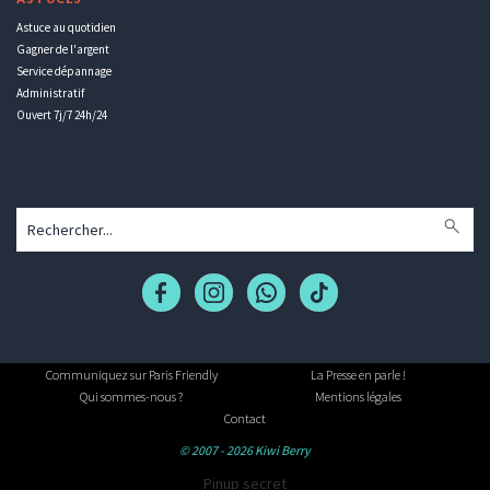
Astuce au quotidien
Gagner de l'argent
Service dépannage
Administratif
Ouvert 7j/7 24h/24
Communiquez sur Paris Friendly
La Presse en parle !
Qui sommes-nous ?
Mentions légales
Contact
© 2007 - 2026 Kiwi Berry
Pinup secret