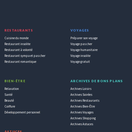
RESTAURANTS
VOYAGES
Cuisine du monde
Préparer son voyage
Restaurant insolite
Voyage pas cher
Restaurant à volonté
Voyage humanitaire
Restaurant sympa et pas cher
Voyage insolite
Restaurant romantique
Voyage gratuit
BIEN-ÊTRE
ARCHIVES DE BONS PLANS
Relaxation
Archives Loisirs
Santé
Archives Soirées
Beauté
Archives Restaurants
Coiffure
Archives Bien-Être
Développement personnel
Archives Voyages
Archives Shopping
Archives Astuces
ASTUCES