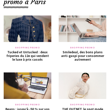
promo à Paris
SHOPPING PROMO
SHOPPING PROMO
Tucked et Untucked : deux
Smiledeal, des bons plans
friperies du 12e qui vendent
anti-gaspi pour consommer
le luxe à prix cassés
autrement
SHOPPING PROMO
SHOPPING PROMO
Beans : jusqu’à -50 % sur vos
THE OUTNET, le spot mode