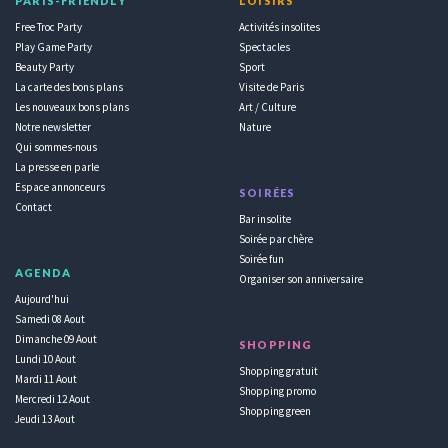
PARIS-FRIENDLY
LOISIRS
Free Troc Party
Activités insolites
Play Game Party
Spectacles
Beauty Party
Sport
La carte des bons plans
Visite de Paris
Les nouveaux bons plans
Art / Culture
Notre newsletter
Nature
Qui sommes-nous
La presse en parle
Espace annonceurs
SOIRÉES
Contact
Bar insolite
Soirée par chère
Soirée fun
AGENDA
Organiser son anniversaire
Aujourd'hui
Samedi 08 Aout
Dimanche 09 Aout
SHOPPING
Lundi 10 Aout
Shopping gratuit
Mardi 11 Aout
Shopping promo
Mercredi 12 Aout
Shopping green
Jeudi 13 Aout