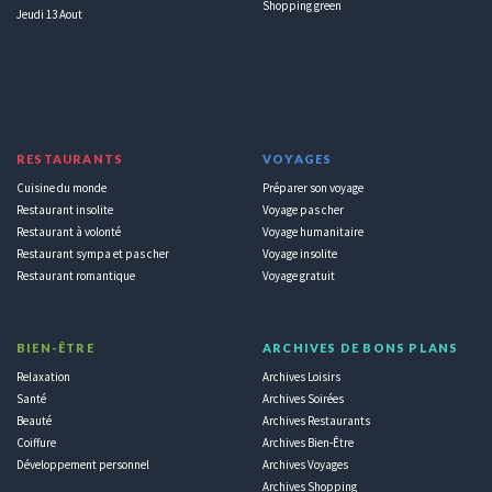
Shopping green
Jeudi 13 Aout
RESTAURANTS
VOYAGES
Cuisine du monde
Préparer son voyage
Restaurant insolite
Voyage pas cher
Restaurant à volonté
Voyage humanitaire
Restaurant sympa et pas cher
Voyage insolite
Restaurant romantique
Voyage gratuit
BIEN-ÊTRE
ARCHIVES DE BONS PLANS
Relaxation
Archives Loisirs
Santé
Archives Soirées
Beauté
Archives Restaurants
Coiffure
Archives Bien-Être
Développement personnel
Archives Voyages
Archives Shopping