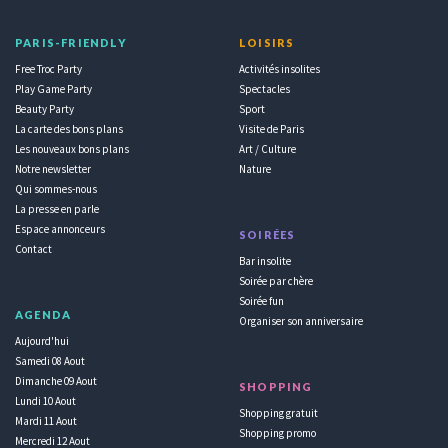
PARIS-FRIENDLY
LOISIRS
Free Troc Party
Activités insolites
Play Game Party
Spectacles
Beauty Party
Sport
La carte des bons plans
Visite de Paris
Les nouveaux bons plans
Art / Culture
Notre newsletter
Nature
Qui sommes-nous
La presse en parle
Espace annonceurs
SOIRÉES
Contact
Bar insolite
Soirée par chère
Soirée fun
AGENDA
Organiser son anniversaire
Aujourd'hui
Samedi 08 Aout
Dimanche 09 Aout
SHOPPING
Lundi 10 Aout
Shopping gratuit
Mardi 11 Aout
Shopping promo
Mercredi 12 Aout