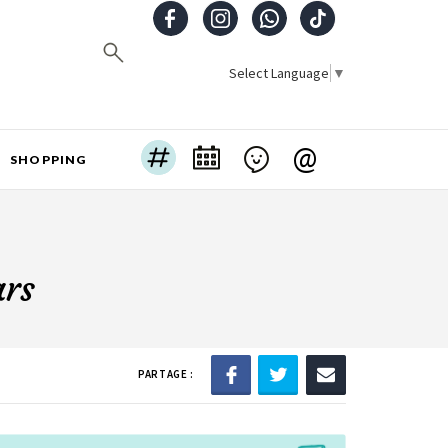
Select Language
▼
@
SHOPPING
ars
PARTAGE :