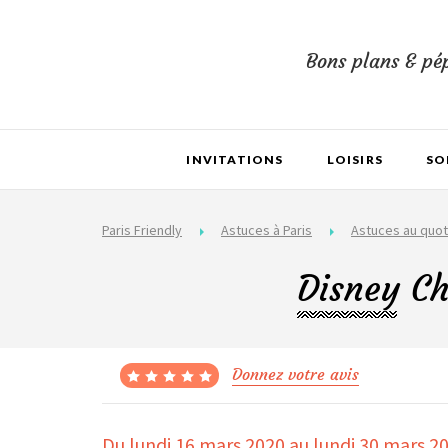
Bons plans & pép
INVITATIONS
LOISIRS
SO
Paris Friendly
Astuces à Paris
Astuces au quot
Disney Ch
Donnez votre avis
Du lundi 16 mars 2020
au lundi 30 mars 2