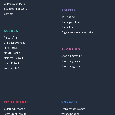
La presse en parle
Espace annonceurs
SOIRÉES
Contact
Bar insolite
Soirée par chère
Soirée fun
AGENDA
Organiser son anniversaire
Aujourd'hui
Dimanche 09 Aout
Lundi 10 Aout
SHOPPING
Mardi 11 Aout
Shopping gratuit
Mercredi 12 Aout
Shopping promo
Jeudi 13 Aout
Shopping green
Vendredi 14 Aout
RESTAURANTS
VOYAGES
Cuisine du monde
Préparer son voyage
Restaurant insolite
Voyage pas cher