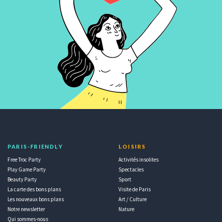
PARIS-FRIENDLY
LOISIRS
Free Troc Party
Activités insolites
Play Game Party
Spectacles
Beauty Party
Sport
La carte des bons plans
Visite de Paris
Les nouveaux bons plans
Art / Culture
Notre newsletter
Nature
Qui sommes-nous