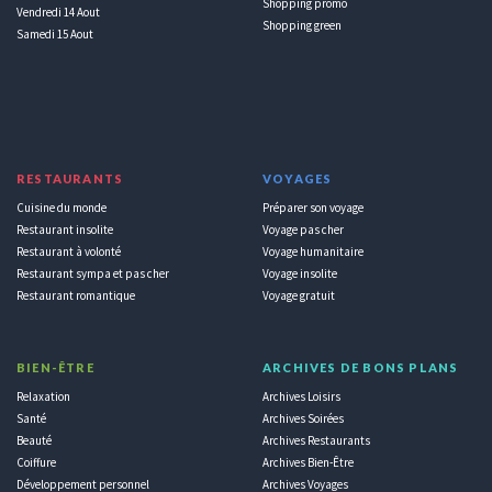
Shopping promo
Vendredi 14 Aout
Shopping green
Samedi 15 Aout
RESTAURANTS
VOYAGES
Cuisine du monde
Préparer son voyage
Restaurant insolite
Voyage pas cher
Restaurant à volonté
Voyage humanitaire
Restaurant sympa et pas cher
Voyage insolite
Restaurant romantique
Voyage gratuit
BIEN-ÊTRE
ARCHIVES DE BONS PLANS
Relaxation
Archives Loisirs
Santé
Archives Soirées
Beauté
Archives Restaurants
Coiffure
Archives Bien-Être
Développement personnel
Archives Voyages