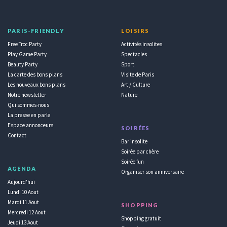
PARIS-FRIENDLY
LOISIRS
Free Troc Party
Activités insolites
Play Game Party
Spectacles
Beauty Party
Sport
La carte des bons plans
Visite de Paris
Les nouveaux bons plans
Art / Culture
Notre newsletter
Nature
Qui sommes-nous
La presse en parle
Espace annonceurs
SOIRÉES
Contact
Bar insolite
Soirée par chère
Soirée fun
AGENDA
Organiser son anniversaire
Aujourd'hui
Lundi 10 Aout
Mardi 11 Aout
SHOPPING
Mercredi 12 Aout
Shopping gratuit
Jeudi 13 Aout