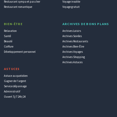
Restaurant sympa et pas cher
Voyage insolite
Restaurant romantique
Voyage gratuit
BIEN-ÊTRE
ARCHIVES DE BONS PLANS
Relaxation
Archives Loisirs
Santé
Archives Soirées
Beauté
Archives Restaurants
Coiffure
Archives Bien-Être
Développement personnel
Archives Voyages
Archives Shopping
Archives Astuces
ASTUCES
Astuce au quotidien
Gagner de l'argent
Service dépannage
Administratif
Ouvert 7j/7 24h/24