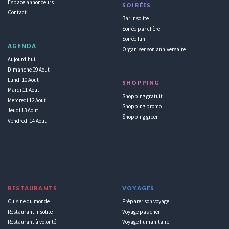
Espace annonceurs
SOIRÉES
Contact
Bar insolite
Soirée par chère
Soirée fun
AGENDA
Organiser son anniversaire
Aujourd'hui
Dimanche 09 Aout
Lundi 10 Aout
SHOPPING
Mardi 11 Aout
Shopping gratuit
Mercredi 12 Aout
Shopping promo
Jeudi 13 Aout
Shopping green
Vendredi 14 Aout
RESTAURANTS
VOYAGES
Cuisine du monde
Préparer son voyage
Restaurant insolite
Voyage pas cher
Restaurant à volonté
Voyage humanitaire