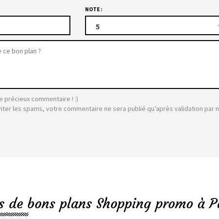
NOTE :
5
e précieux commentaire ! :)
viter les spams, votre commentaire ne sera publié qu’après validation par 
s de bons plans Shopping promo à P