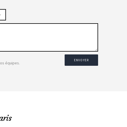
ENVOYER
nos équipes.
aris