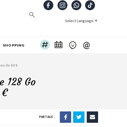
Select Language
▼
@
SHOPPING
ieu de 60 €
e 128 Go
 €
PARTAGE :