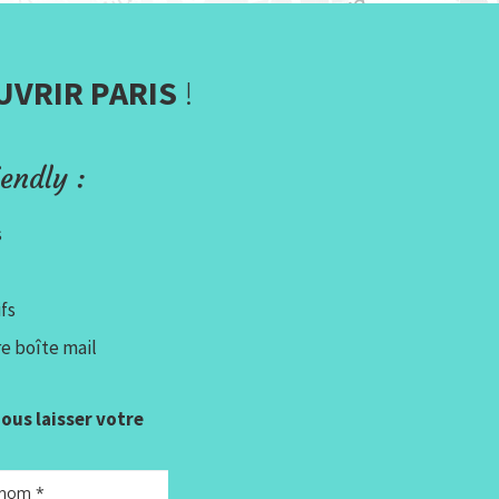
UVRIR PARIS
!
endly :
s
fs
e boîte mail
 nous laisser votre