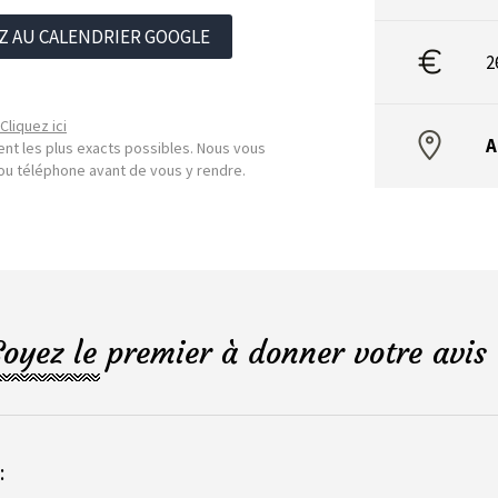
Z AU CALENDRIER GOOGLE
2
Cliquez ici
A
nt les plus exacts possibles. Nous vous
l ou téléphone avant de vous y rendre.
Soyez le premier à donner votre avis 
: