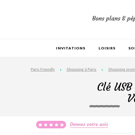
Bons plans & pép
INVITATIONS
LOISIRS
SO
Paris Friendly
Shopping à Paris
Shopping pro
Clé USB
V
Donnez votre avis