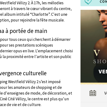
stfield Vélizy 2. À 17h, les mélodies
ront à travers le cœur vibrant du centre,
el album intitulé “Charlotte”. C'est une
iption, pour rejoindre la fête musicale.
taa à portée de main
 pour tous ceux qui cherchent à démarrer
pour ses prestations scéniques
 dernier opus en live. L'emplacement choisi
ù la proximité entre l'artiste et son public
nvergence culturelle
ping Westfield Vélizy 2 s’est imposé
our les amateurs de shopping et de
de d'enseignes de mode, de décoration, et
V
iné Cité Vélizy, le centre est plus qu'un
ce de vie et de culture.