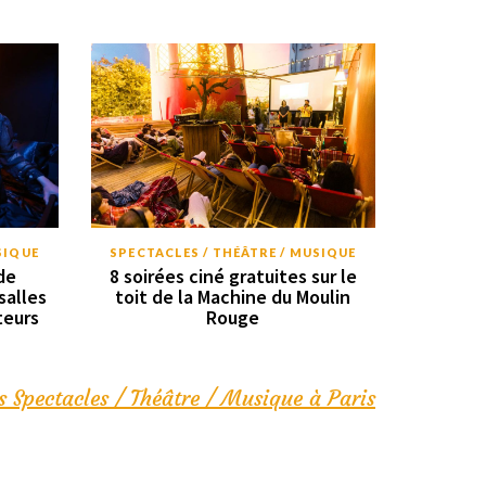
SIQUE
SPECTACLES / THÉÂTRE / MUSIQUE
de
8 soirées ciné gratuites sur le
salles
toit de la Machine du Moulin
teurs
Rouge
s Spectacles / Théâtre / Musique à Paris