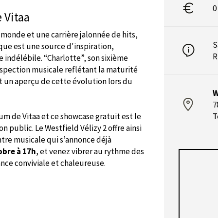
0
 Vitaa
 monde et une carrière jalonnée de hits,
S
ique est une source d'inspiration,
R
 indélébile. “Charlotte”, son sixième
ospection musicale reflétant la maturité
t un aperçu de cette évolution lors du
W
7
m de Vitaa et ce showcase gratuit est le
T
n public. Le Westfield Vélizy 2 offre ainsi
tre musicale qui s’annonce déjà
obre à 17h
, et venez vibrer au rythme des
nce conviviale et chaleureuse.