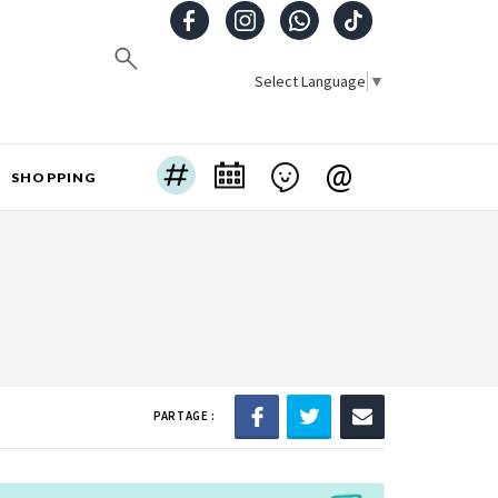
Select Language
▼
@
SHOPPING
PARTAGE :