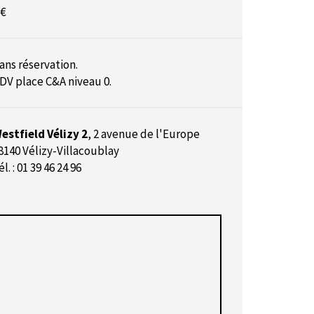
 €
ans réservation.
DV
place C&A niveau 0.
estfield Vélizy 2
,
2 avenue de l'Europe
8140 Vélizy-Villacoublay
él. : 01 39 46 24 96