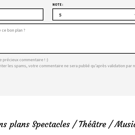
NOTE :
5
e précieux commentaire ! :)
viter les spams, votre commentaire ne sera publié qu’après validation par 
ns plans Spectacles / Théâtre / Musi