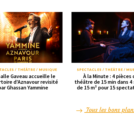
TACLES / THÉÂTRE / MUSIQUE
SPECTACLES / THÉÂTRE / MU
Salle Gaveau accueille le
À la Minute : 4 pièces 
rtoire d’Aznavour revisité
théâtre de 15 min dans 4 
par Ghassan Yammine
de 15 m² pour 15 specta
Tous les bons plan