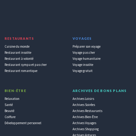
RESTAURANTS
VOYAGES
Cuisine du monde
Préparer son voyage
Restaurant insolite
Voyage pas cher
Restaurant à volonté
Voyage humanitaire
Restaurant sympa et pas cher
Voyage insolite
Restaurant romantique
Voyage gratuit
BIEN-ÊTRE
ARCHIVES DE BONS PLANS
Relaxation
Archives Loisirs
Santé
Archives Soirées
Beauté
Archives Restaurants
Coiffure
Archives Bien-Être
Développement personnel
Archives Voyages
Archives Shopping
Archives Astuces