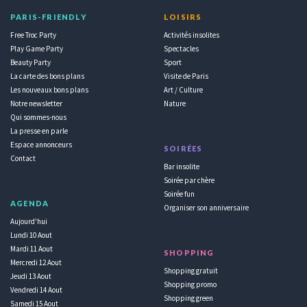
PARIS-FRIENDLY
LOISIRS
Free Troc Party
Activités insolites
Play Game Party
Spectacles
Beauty Party
Sport
La carte des bons plans
Visite de Paris
Les nouveaux bons plans
Art / Culture
Notre newsletter
Nature
Qui sommes-nous
La presse en parle
Espace annonceurs
SOIRÉES
Contact
Bar insolite
Soirée par chère
Soirée fun
AGENDA
Organiser son anniversaire
Aujourd'hui
Lundi 10 Aout
Mardi 11 Aout
SHOPPING
Mercredi 12 Aout
Shopping gratuit
Jeudi 13 Aout
Shopping promo
Vendredi 14 Aout
Shopping green
Samedi 15 Aout