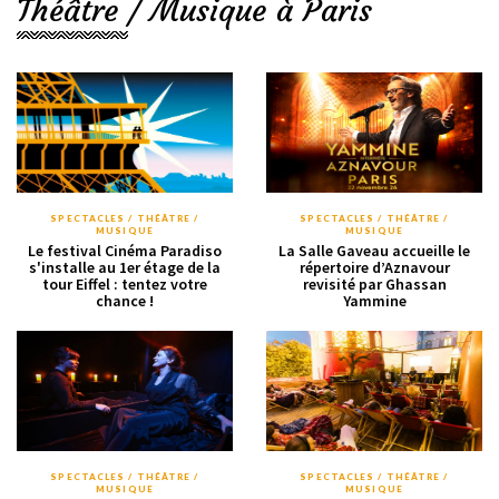
Théâtre / Musique à Paris
SPECTACLES / THÉÂTRE /
SPECTACLES / THÉÂTRE /
MUSIQUE
MUSIQUE
Le festival Cinéma Paradiso
La Salle Gaveau accueille le
s'installe au 1er étage de la
répertoire d’Aznavour
tour Eiffel : tentez votre
revisité par Ghassan
chance !
Yammine
SPECTACLES / THÉÂTRE /
SPECTACLES / THÉÂTRE /
MUSIQUE
MUSIQUE