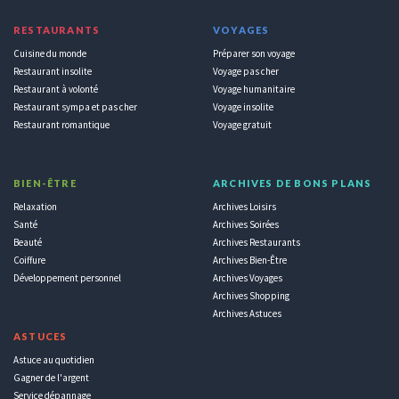
RESTAURANTS
VOYAGES
Cuisine du monde
Préparer son voyage
Restaurant insolite
Voyage pas cher
Restaurant à volonté
Voyage humanitaire
Restaurant sympa et pas cher
Voyage insolite
Restaurant romantique
Voyage gratuit
BIEN-ÊTRE
ARCHIVES DE BONS PLANS
Relaxation
Archives Loisirs
Santé
Archives Soirées
Beauté
Archives Restaurants
Coiffure
Archives Bien-Être
Développement personnel
Archives Voyages
Archives Shopping
Archives Astuces
ASTUCES
Astuce au quotidien
Gagner de l'argent
Service dépannage