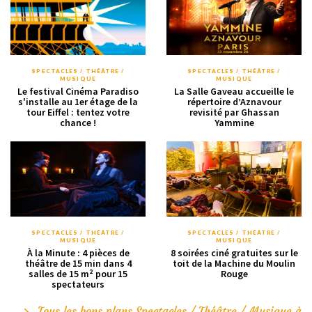
SPECTACLES / THÉÂTRE /
SPECTACLES / THÉÂTRE /
MUSIQUE
MUSIQUE
Le festival Cinéma Paradiso
La Salle Gaveau accueille le
s'installe au 1er étage de la
répertoire d’Aznavour
tour Eiffel : tentez votre
revisité par Ghassan
chance !
Yammine
SPECTACLES / THÉÂTRE /
SPECTACLES / THÉÂTRE /
MUSIQUE
MUSIQUE
À la Minute : 4 pièces de
8 soirées ciné gratuites sur le
théâtre de 15 min dans 4
toit de la Machine du Moulin
salles de 15 m² pour 15
Rouge
spectateurs
Tous les bons plans Spectacles / Théâtre / Musique à