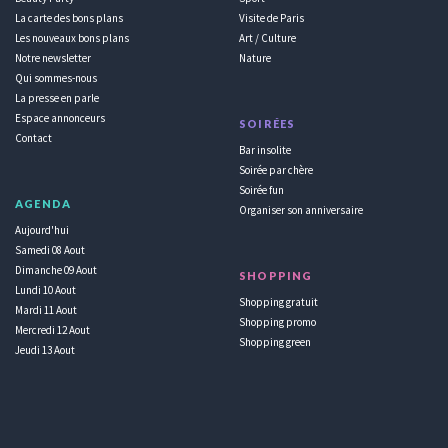
La carte des bons plans
Visite de Paris
Les nouveaux bons plans
Art / Culture
Notre newsletter
Nature
Qui sommes-nous
La presse en parle
Espace annonceurs
SOIRÉES
Contact
Bar insolite
Soirée par chère
Soirée fun
AGENDA
Organiser son anniversaire
Aujourd'hui
Samedi 08 Aout
Dimanche 09 Aout
SHOPPING
Lundi 10 Aout
Shopping gratuit
Mardi 11 Aout
Shopping promo
Mercredi 12 Aout
Shopping green
Jeudi 13 Aout