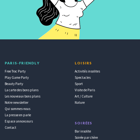
PARIS-FRIENDLY
LOISIRS
Free Troc Party
Activités insolites
Play Game Party
Spectacles
Beauty Party
Sport
La carte des bons plans
Visite de Paris
Les nouveaux bons plans
Art / Culture
Notre newsletter
Nature
Qui sommes-nous
La presse en parle
Espace annonceurs
SOIRÉES
Contact
Bar insolite
Soirée par chère