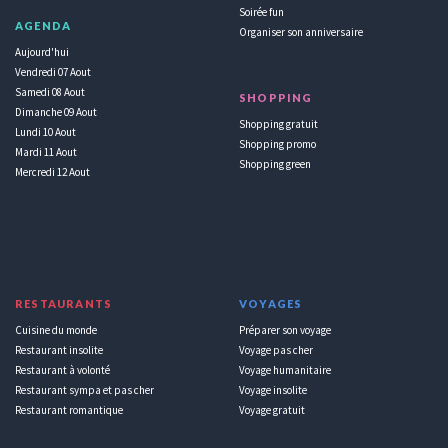
Soirée fun
AGENDA
Organiser son anniversaire
Aujourd'hui
Vendredi 07 Aout
Samedi 08 Aout
SHOPPING
Dimanche 09 Aout
Shopping gratuit
Lundi 10 Aout
Shopping promo
Mardi 11 Aout
Shopping green
Mercredi 12 Aout
RESTAURANTS
VOYAGES
Cuisine du monde
Préparer son voyage
Restaurant insolite
Voyage pas cher
Restaurant à volonté
Voyage humanitaire
Restaurant sympa et pas cher
Voyage insolite
Restaurant romantique
Voyage gratuit