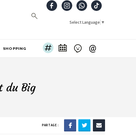
Select Language
▼
@
SHOPPING
t du Big
PARTAGE :