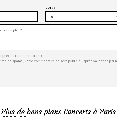
NOTE :
5
e précieux commentaire ! :)
viter les spams, votre commentaire ne sera publié qu’après validation par 
Plus de bons plans Concerts à Paris