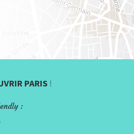
UVRIR PARIS
!
endly :
s