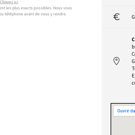
Cliquez ici
nt les plus exacts possibles. Nous vous
l ou téléphone avant de vous y rendre.
G
C
b
C
G
T
E
c