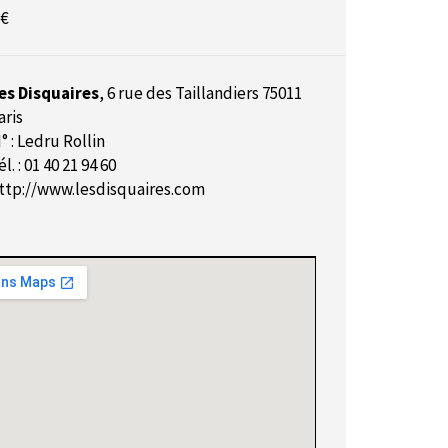
 €
es Disquaires
,
6 rue des Taillandiers 75011
aris
° : Ledru Rollin
él. : 01 40 21 94 60
ttp://www.lesdisquaires.com