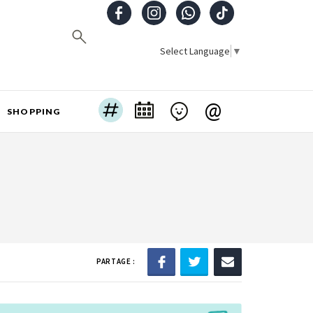
Select Language
▼
@
SHOPPING
PARTAGE :