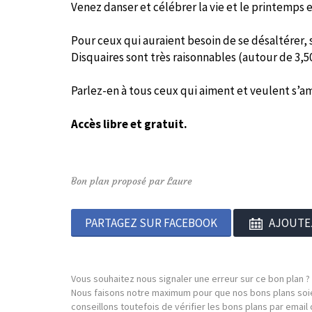
Venez danser et célébrer la vie et le printemps
Pour ceux qui auraient besoin de se désaltérer, 
Disquaires sont très raisonnables (autour de 3,50
Parlez-en à tous ceux qui aiment et veulent s’a
Accès libre et gratuit.
Bon plan proposé par Laure
PARTAGEZ SUR FACEBOOK
AJOUTE
Vous souhaitez nous signaler une erreur sur ce bon plan ?
Nous faisons notre maximum pour que nos bons plans soie
conseillons toutefois de vérifier les bons plans par emai