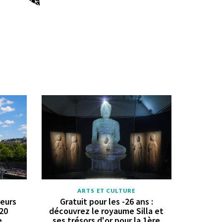
ARTS ET CULTURE
geurs
Gratuit pour les -26 ans :
 20
découvrez le royaume Silla et
e
ses trésors d'or pour la 1ère