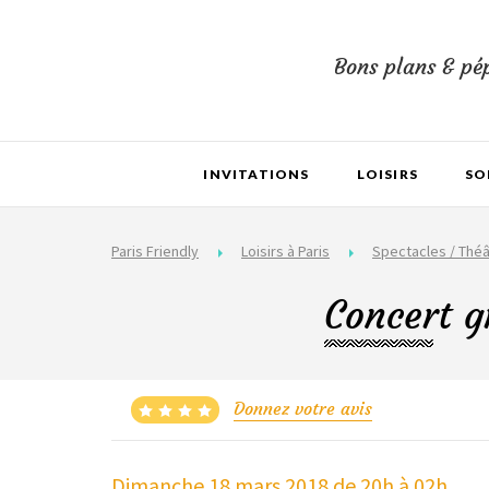
Bons plans & pép
INVITATIONS
LOISIRS
SO
Paris Friendly
Loisirs à Paris
Spectacles / Théâ
Concert g
Donnez votre avis
Dimanche 18 mars 2018
de 20h à 02h