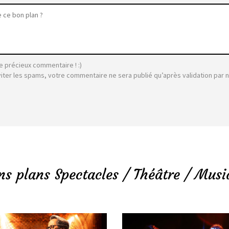
e précieux commentaire ! :)
viter les spams, votre commentaire ne sera publié qu’après validation par 
ns plans Spectacles / Théâtre / Musi