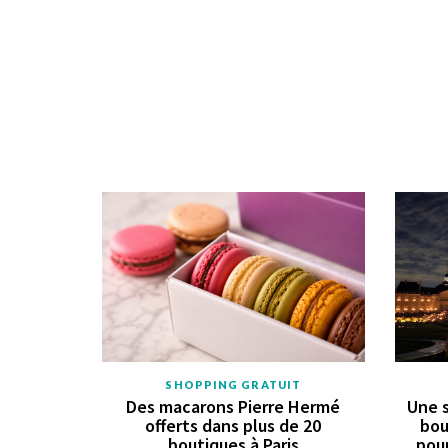
SHOPPING GRATUIT
Des macarons Pierre Hermé
Une s
offerts dans plus de 20
bou
boutiques à Paris
pour