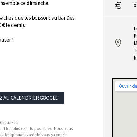
 ensemble ce dimanche.
0
sachez que les boissons au bar Des
 € le demi).
L
P
muser !
M
T
h
Z AU CALENDRIER GOOGLE
Cliquez ici
nt les plus exacts possibles. Nous vous
l ou téléphone avant de vous y rendre.