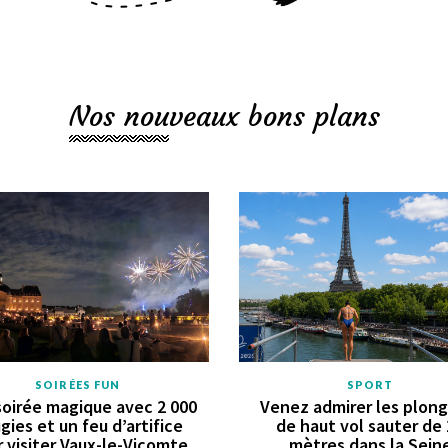
Nos nouveaux bons plans
SOIRÉES FUN
SPORT
oirée magique avec 2 000
Venez admirer les plon
gies et un feu d’artifice
de haut vol sauter de
 visiter Vaux-le-Vicomte
mètres dans la Sein