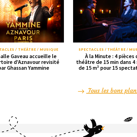
TACLES / THÉÂTRE / MUSIQUE
SPECTACLES / THÉÂTRE / MU
Salle Gaveau accueille le
À la Minute : 4 pièces 
rtoire d’Aznavour revisité
théâtre de 15 min dans 4 
par Ghassan Yammine
de 15 m² pour 15 specta
Tous les bons plan