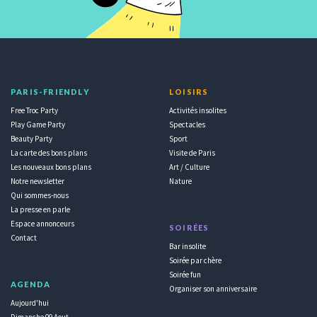
PARIS-FRIENDLY
LOISIRS
Free Troc Party
Activités insolites
Play Game Party
Spectacles
Beauty Party
Sport
La carte des bons plans
Visite de Paris
Les nouveaux bons plans
Art / Culture
Notre newsletter
Nature
Qui sommes-nous
La presse en parle
Espace annonceurs
SOIRÉES
Contact
Bar insolite
Soirée par chère
Soirée fun
AGENDA
Organiser son anniversaire
Aujourd'hui
Dimanche 09 Aout