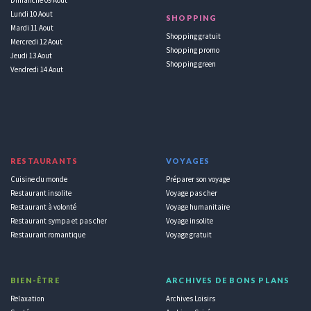
Lundi 10 Aout
SHOPPING
Mardi 11 Aout
Shopping gratuit
Mercredi 12 Aout
Shopping promo
Jeudi 13 Aout
Shopping green
Vendredi 14 Aout
RESTAURANTS
VOYAGES
Cuisine du monde
Préparer son voyage
Restaurant insolite
Voyage pas cher
Restaurant à volonté
Voyage humanitaire
Restaurant sympa et pas cher
Voyage insolite
Restaurant romantique
Voyage gratuit
BIEN-ÊTRE
ARCHIVES DE BONS PLANS
Relaxation
Archives Loisirs