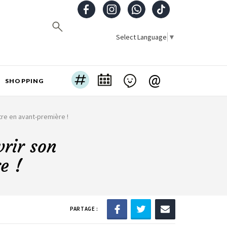
Select Language
▼
@
SHOPPING
tre en avant-première !
vrir son
e !
PARTAGE :