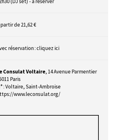
2h30 (DJ set) - à réserver
 partir de 21,62 €
vec réservation :
cliquez ici
e Consulat Voltaire
,
14 Avenue Parmentier
5011 Paris
° : Voltaire, Saint-Ambroise
ttps://www.leconsulat.org/