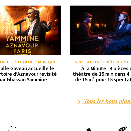
TACLES / THÉÂTRE / MUSIQUE
SPECTACLES / THÉÂTRE / MU
Salle Gaveau accueille le
À la Minute : 4 pièces 
rtoire d’Aznavour revisité
théâtre de 15 min dans 4 
par Ghassan Yammine
de 15 m² pour 15 specta
Tous les bons plan