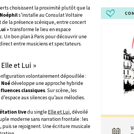
certs choisissent la proximité plutôt que la
Noéphil
s’installe au Consulat Voltaire
t de la présence scénique, entre concert
Lui »
transforme le lieu en espace
. Un bon plan à Paris pour découvrir une
 direct entre musiciens et spectateurs.
Elle et Lui »
nfiguration volontairement dépouillée :
t Noé
développe une approche hybride
fluences classiques
. Sur scène, les
 d’espace aux silences qu’aux mélodies.
étation live
du single
Elle et Lui
, dévoilé
uple moderne sans narration frontale : les
 puis se rejoignent. Une écriture musicale
V
tration.