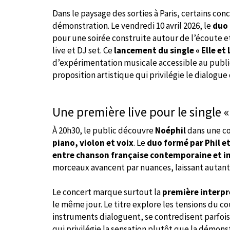
Dans le paysage des sorties à Paris, certains con
démonstration. Le vendredi 10 avril 2026, le
duo 
pour une soirée construite autour de l’écoute e
live et DJ set. Ce
lancement du single « Elle et 
d’expérimentation musicale accessible au public
proposition artistique qui privilégie le dialogue
Une première live pour le single « 
À 20h30, le public découvre
Noéphil
dans une co
piano, violon et voix
. Le
duo formé par Phil e
entre chanson française contemporaine et in
morceaux avancent par nuances, laissant autant
Le concert marque surtout la
première interpr
le même jour. Le titre explore les tensions du co
instruments dialoguent, se contredisent parfois,
qui privilégie la sensation plutôt que la démons