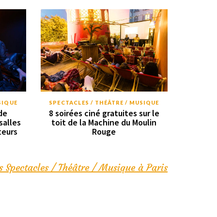
SIQUE
SPECTACLES / THÉÂTRE / MUSIQUE
de
8 soirées ciné gratuites sur le
salles
toit de la Machine du Moulin
teurs
Rouge
s Spectacles / Théâtre / Musique à Paris