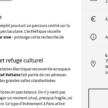
2
e
À
éphil poursuit un parcours centré sur la
pectaculaire. L’esthétique visuelle
ur vive
- prolonge cette recherche de
A
L
 et refuge culturel
7
M
-station électrique reconvertie en espace
h
at Voltaire
fait partie de ces adresses
 des grandes salles standardisées.
istes et spectateurs. On n’y vient pas
ager un moment situé, presque fragile, où
re. Ce type d’événement à Paris attire