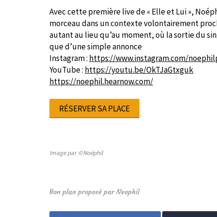
Avec cette première live de « Elle et Lui », Noé
morceau dans un contexte volontairement proche
autant au lieu qu’au moment, où la sortie du si
que d’une simple annonce
Instagram :
https://www.instagram.com/noephilp
YouTube :
https://youtu.be/OkTJaGtxguk
https://noephil.hearnow.com/
RÉSERVER SA PLACE
Image par ©Noéphil
Bon plan proposé par Neophil