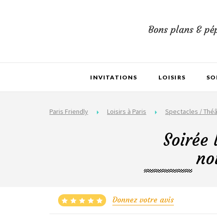
Bons plans & pép
INVITATIONS
LOISIRS
SO
Paris Friendly
Loisirs à Paris
Spectacles / Théâ
Soirée 
no
Donnez votre avis