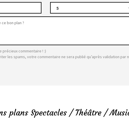
5
e précieux commentaire ! :)
viter les spams, votre commentaire ne sera publié qu’après validation par 
ns plans Spectacles / Théâtre / Musi