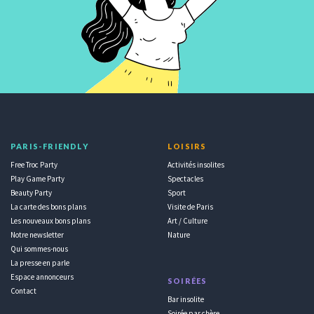
PARIS-FRIENDLY
LOISIRS
Free Troc Party
Activités insolites
Play Game Party
Spectacles
Beauty Party
Sport
La carte des bons plans
Visite de Paris
Les nouveaux bons plans
Art / Culture
Notre newsletter
Nature
Qui sommes-nous
La presse en parle
Espace annonceurs
SOIRÉES
Contact
Bar insolite
Soirée par chère