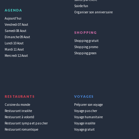
Soirée fun
AGENDA
Organiser son anniversaire
Aujourd'hui
Vendredi 07 Aout
Samedi 08 Aout
SHOPPING
Dimanche 09 Aout
Shopping gratuit
Lundi 10 Aout
Shopping promo
Mardi 11 Aout
Shopping green
Mercredi 12 Aout
RESTAURANTS
VOYAGES
Cuisine du monde
Préparer son voyage
Restaurant insolite
Voyage pas cher
Restaurant à volonté
Voyage humanitaire
Restaurant sympa et pas cher
Voyage insolite
Restaurant romantique
Voyage gratuit