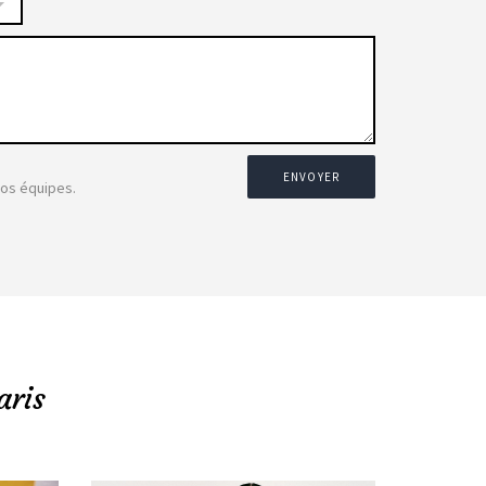
ENVOYER
nos équipes.
aris