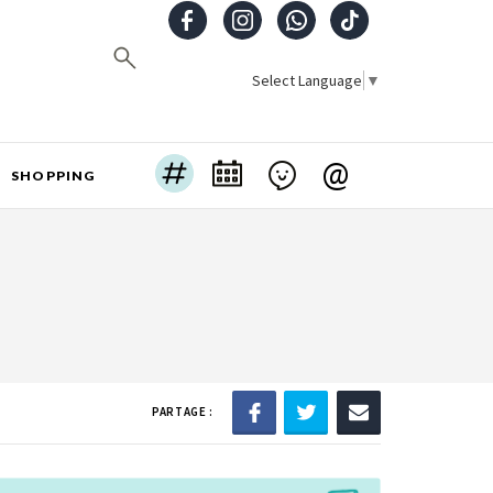
Select Language
▼
@
SHOPPING
PARTAGE :