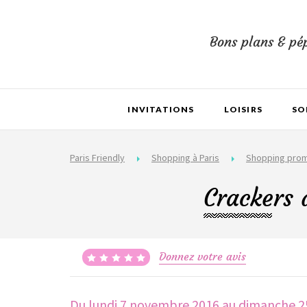
Bons plans & pép
INVITATIONS
LOISIRS
SO
Paris Friendly
Shopping à Paris
Shopping pro
Crackers 
Donnez votre avis
Du lundi 7 novembre 2016
au dimanche 2