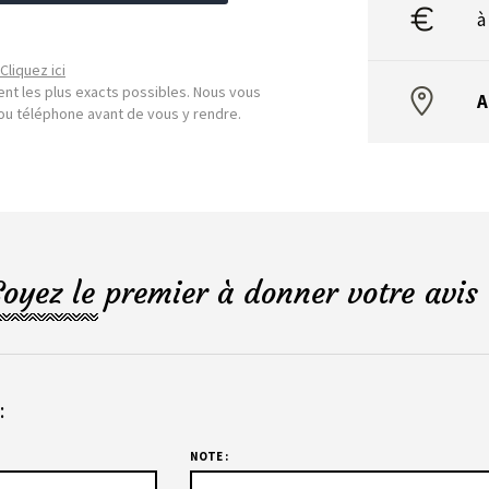
à
Cliquez ici
nt les plus exacts possibles. Nous vous
A
l ou téléphone avant de vous y rendre.
Soyez le premier à donner votre avis 
:
NOTE :