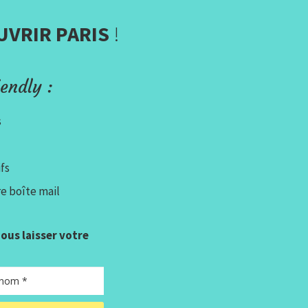
UVRIR PARIS
!
endly :
s
fs
e boîte mail
 nous laisser votre