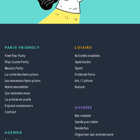
PARIS-FRIENDLY
LOISIRS
Free Troc Party
Activités insolites
Play Game Party
Spectacles
Beauty Party
Sport
La carte des bons plans
Visite de Paris
Les nouveaux bons plans
Art / Culture
Notre newsletter
Nature
Qui sommes-nous
La presse en parle
Espace annonceurs
SOIRÉES
Contact
Bar insolite
Soirée par chère
Soirée fun
AGENDA
Organiser son anniversaire