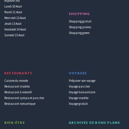
Aujourd'hui
Lundi 10 Aout
Mardi 11 Aout
SHOPPING
Mercredi 12 Aout
Shopping gratuit
Jeudi 13 Aout
Shopping promo
Vendredi 14 Aout
Shopping green
Samedi 15 Aout
RESTAURANTS
VOYAGES
Cuisine du monde
Préparer son voyage
Restaurant insolite
Voyage pas cher
Restaurant à volonté
Voyage humanitaire
Restaurant sympa et pas cher
Voyage insolite
Restaurant romantique
Voyage gratuit
BIEN-ÊTRE
ARCHIVES DE BONS PLANS