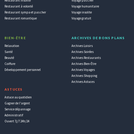
Restaurant insolite
Voyage pas cher
Restaurant à volonté
Voyage humanitaire
Restaurant sympa et pas cher
Voyage insolite
Restaurant romantique
Voyage gratuit
BIEN-ÊTRE
ARCHIVES DE BONS PLANS
Relaxation
Archives Loisirs
Santé
Archives Soirées
Beauté
Archives Restaurants
Coiffure
Archives Bien-Être
Développement personnel
Archives Voyages
Archives Shopping
Archives Astuces
ASTUCES
Astuce au quotidien
Gagner de l'argent
Service dépannage
Administratif
Ouvert 7j/7 24h/24