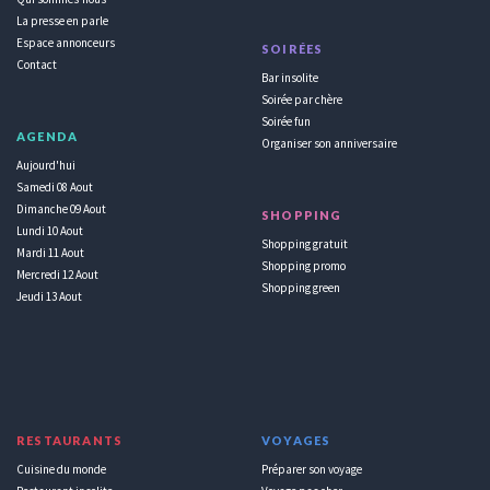
La presse en parle
Espace annonceurs
SOIRÉES
Contact
Bar insolite
Soirée par chère
Soirée fun
AGENDA
Organiser son anniversaire
Aujourd'hui
Samedi 08 Aout
Dimanche 09 Aout
SHOPPING
Lundi 10 Aout
Shopping gratuit
Mardi 11 Aout
Shopping promo
Mercredi 12 Aout
Shopping green
Jeudi 13 Aout
RESTAURANTS
VOYAGES
Cuisine du monde
Préparer son voyage