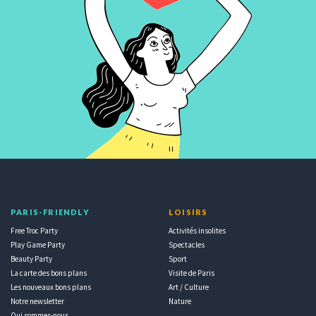
PARIS-FRIENDLY
LOISIRS
Free Troc Party
Activités insolites
Play Game Party
Spectacles
Beauty Party
Sport
La carte des bons plans
Visite de Paris
Les nouveaux bons plans
Art / Culture
Notre newsletter
Nature
Qui sommes-nous