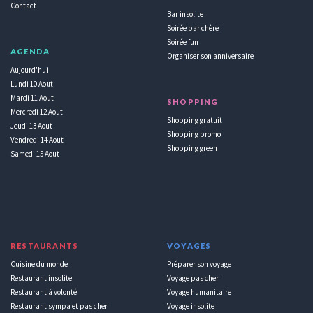
Contact
Bar insolite
Soirée par chère
Soirée fun
AGENDA
Organiser son anniversaire
Aujourd'hui
Lundi 10 Aout
Mardi 11 Aout
SHOPPING
Mercredi 12 Aout
Shopping gratuit
Jeudi 13 Aout
Shopping promo
Vendredi 14 Aout
Shopping green
Samedi 15 Aout
RESTAURANTS
VOYAGES
Cuisine du monde
Préparer son voyage
Restaurant insolite
Voyage pas cher
Restaurant à volonté
Voyage humanitaire
Restaurant sympa et pas cher
Voyage insolite