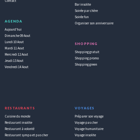
Contact
Bar insolite
Soirée par chère
Soirée fun
AGENDA
Organiser son anniversaire
Aujourd'hui
Dimanche 09 Aout
Lundi 10 Aout
SHOPPING
Mardi 11 Aout
Shopping gratuit
Mercredi 12 Aout
Shopping promo
Jeudi 13 Aout
Shopping green
Vendredi 14 Aout
RESTAURANTS
VOYAGES
Cuisine du monde
Préparer son voyage
Restaurant insolite
Voyage pas cher
Restaurant à volonté
Voyage humanitaire
Restaurant sympa et pas cher
Voyage insolite