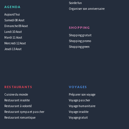
Soirée fun
AGENDA
Organiser son anniversaire
Aujourd'hui
Samedi 08 Aout
Dimanche 09 Aout
SHOPPING
Lundi 10 Aout
Shopping gratuit
Mardi 11 Aout
Shopping promo
Mercredi 12 Aout
Shopping green
Jeudi 13 Aout
RESTAURANTS
VOYAGES
Cuisine du monde
Préparer son voyage
Restaurant insolite
Voyage pas cher
Restaurant à volonté
Voyage humanitaire
Restaurant sympa et pas cher
Voyage insolite
Restaurant romantique
Voyage gratuit