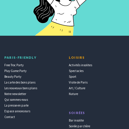
PARIS-FRIENDLY
LOISIRS
Free Troc Party
Activités insolites
Play Game Party
Spectacles
Beauty Party
Sport
La carte des bons plans
Visite de Paris
Les nouveaux bons plans
Art / Culture
Notre newsletter
Nature
Qui sommes-nous
La presse en parle
Espace annonceurs
SOIRÉES
Contact
Bar insolite
Soirée par chère