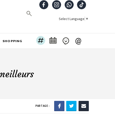
Select Language
▼
@
SHOPPING
meilleurs
PARTAGE :