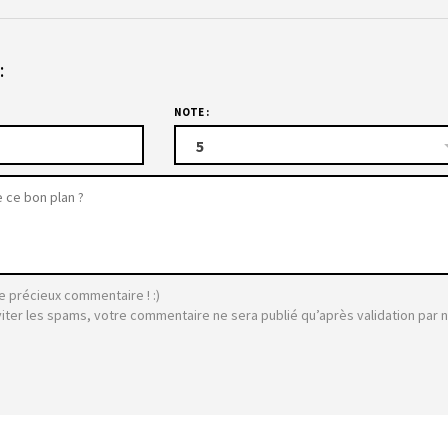
:
NOTE :
5
e précieux commentaire ! :)
viter les spams, votre commentaire ne sera publié qu’après validation par 