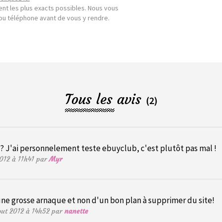
nt les plus exacts possibles. Nous vous
l ou téléphone avant de vous y rendre.
Tous les avis
(2)
 ? J'ai personnelement teste ebuyclub, c'est plutôt pas mal !
2012 à 11h41 par
Myr
'une grosse arnaque et non d'un bon plan à supprimer du site!
out 2012 à 14h52 par
nanette