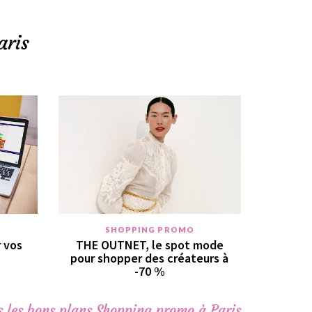
aris
SHOPPING PROMO
r vos
THE OUTNET, le spot mode
pour shopper des créateurs à
-70 %
 les bons plans Shopping promo à Paris