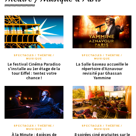
SPECTACLES / THÉÂTRE /
SPECTACLES / THÉÂTRE /
MUSIQUE
MUSIQUE
Le festival Cinéma Paradiso
La Salle Gaveau accueille le
s'installe au 1er étage de la
répertoire d’Aznavour
tour Eiffel : tentez votre
revisité par Ghassan
chance !
Yammine
SPECTACLES / THÉÂTRE /
SPECTACLES / THÉÂTRE /
MUSIQUE
MUSIQUE
À la Minute : 4 pièces de
8 soirées ciné gratuites sur le