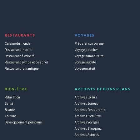
RESTAURANTS
VOYAGES
Cuisine du monde
Préparer son voyage
Restaurant insolite
Voyage pas cher
Restaurant à volonté
Voyage humanitaire
Restaurant sympa et pas cher
Voyage insolite
Restaurant romantique
Voyage gratuit
BIEN-ÊTRE
ARCHIVES DE BONS PLANS
Relaxation
Archives Loisirs
Santé
Archives Soirées
Beauté
Archives Restaurants
Coiffure
Archives Bien-Être
Développement personnel
Archives Voyages
Archives Shopping
Archives Astuces