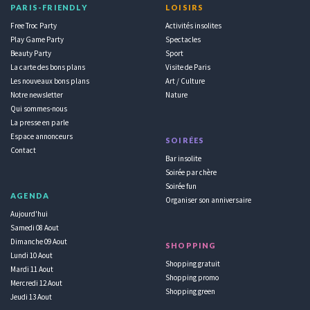
PARIS-FRIENDLY
LOISIRS
Free Troc Party
Activités insolites
Play Game Party
Spectacles
Beauty Party
Sport
La carte des bons plans
Visite de Paris
Les nouveaux bons plans
Art / Culture
Notre newsletter
Nature
Qui sommes-nous
La presse en parle
Espace annonceurs
SOIRÉES
Contact
Bar insolite
Soirée par chère
Soirée fun
AGENDA
Organiser son anniversaire
Aujourd'hui
Samedi 08 Aout
Dimanche 09 Aout
SHOPPING
Lundi 10 Aout
Shopping gratuit
Mardi 11 Aout
Shopping promo
Mercredi 12 Aout
Shopping green
Jeudi 13 Aout